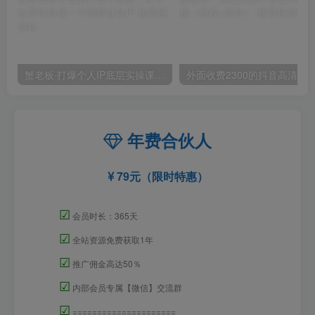
蟹老板·打爆个人IP底层实操课，教你成熟专业的打造IP技能，全方位带你做成一个能商业化IP
外面收费2300的抖音高清60帧视频教程，保证你能
年费合伙人
79元（限时特惠）
☑
会员时长：365天
☑
全站资源免费获取1年
☑
推广佣金高达50％
☑
内部会员专属【微信】交流群
☑
=====================