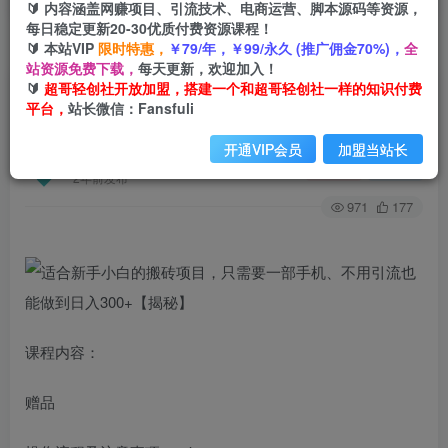
🔰 内容涵盖网赚项目、引流技术、电商运营、脚本源码等资源，
每日稳定更新20-30优质付费资源课程！
🔰 本站VIP
限时特惠，
￥79/年，￥99/永久 (推广佣金70%)，
全
首页
创业课程
会员免费
正文
站资源免费下载，
每天更新，欢迎加入！
🔰
超哥轻创社开放加盟，搭建一个和超哥轻创社一样的知识付费
适合新手小白的搬砖项目，只需要一部手机、不用
平台，
站长微信：Fansfuli
引流也能做到日入300+【揭秘】
开通VIP会员
加盟当站长
超哥轻创社
关注
私信
2年前发布
971
177
课程内容：
赠品