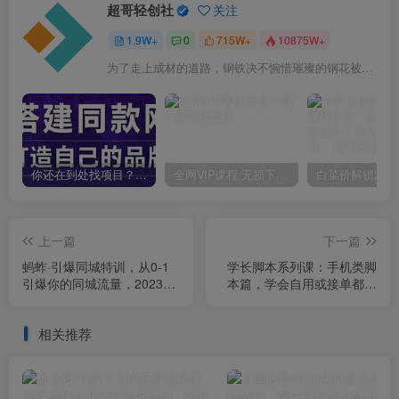
超哥轻创社
关注
1.9W+
0
715W+
10875W+
为了走上成材的道路，钢铁决不惋惜璀璨的钢花被遗弃
你还在到处找项目？还在当韭菜？我靠卖项目一个月收入5万+，曾经我也是个失败者。
全网VIP课程 无损下载~
上一篇
下一篇
蚂蚱·引爆同城特训，从0-1
学长脚本系列课：手机类脚
引爆你的同城流量，2023年
本篇，学会自用或接单都很
抢占本地生活万亿赛道
好【揭秘】
相关推荐