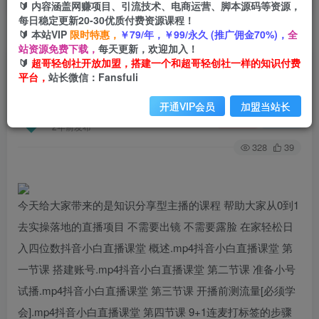
🔰 内容涵盖网赚项目、引流技术、电商运营、脚本源码等资源，
每日稳定更新20-30优质付费资源课程！
🔰 本站VIP
限时特惠，
￥79/年，￥99/永久 (推广佣金70%)，
全
首页
创业课程
会员专属
正文
站资源免费下载，
每天更新，欢迎加入！
🔰
超哥轻创社开放加盟，搭建一个和超哥轻创社一样的知识付费
（6644期）抖音小白直播课堂 一本书 一个支架 坐
平台，
站长微信：Fansfuli
在家里就能日入四位数
开通VIP会员
加盟当站长
超哥轻创社
关注
私信
2年前发布
328
39
今天给大家带来的是知识分享型主播的课程 帮助大家从0到1
去实操落地的直播项目 不需要出镜 不需要露脸 在家轻松日
入四位数抖音小白直播课堂 概述.mp4抖音小白直播课堂 第
一节课 搭建账号.mp4抖音小白直播课堂 第二节课 准备小号
试播.mp4抖音小白直播课堂 第三节课 开播前测流量[必须学
会].mp4抖音小白直播课堂 第四节课 9+1连麦打标签的步骤