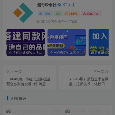
超哥轻创社
关注
1.9W+
0
715W+
10874W+
时间和经历会抚平一切伤痛
你还在到处找项目？还在当韭菜？我靠卖项目一个月收入5万+，曾经我也是个失败者。
全网VIP课程 无损下载~
上一篇
下一篇
（6643期）小红书虚拟掘金
（6645期）最新全平台网
配合独家首发暴力引流思
盘，拉新技术，轻松日入
路，月入过万
500+（保姆级教学）
相关推荐