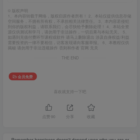
©
版权声明
1、本内容转载于网络，版权归原作者所有！ 2、本站仅提供信息存储
空间服务，不拥有所有权，不承担相关法律责任。 3、本内容若侵犯
到你的版权利益，请联系我们，会尽快给予删除处理！ 4、本站全资
源仅供测试和学习，请勿用于非法操作，一切后果与本站无关。 5、
如遇到充值付费环节课程或软件 请马上删除退出 涉及自身权益/利益
需要投资的一律不要相信，访客发现请向客服举报。 6、本教程仅供
揭秘 请勿用于非法违规操作 否则和作者 官网 无关
THE END
会员免费
喜欢就支持一下吧
点赞
90
分享
收藏
Remember happiness doesn't depend upon who you are or