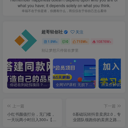
what you have; it depends solely on what you think.
幸福不在于你是谁，你拥有什么，而仅仅在于你自己怎么看待
超哥轻创社
关注
1.9W+
0
715W+
10876W+
别让梦想只停留在梦里
你还在到处找项目？还在当韭菜？我靠卖项目一个月收入5万+，曾经我也是个失败者。
全网VIP课程 无损下载~
上一篇
下一篇
小红书颜值打分，无门槛，
0基础玩转抖音卖房2.0，专
一天玩两小时日入300+【揭
业团队领跑你的卖房之路，
秘】
教你做短视频变现的地产号