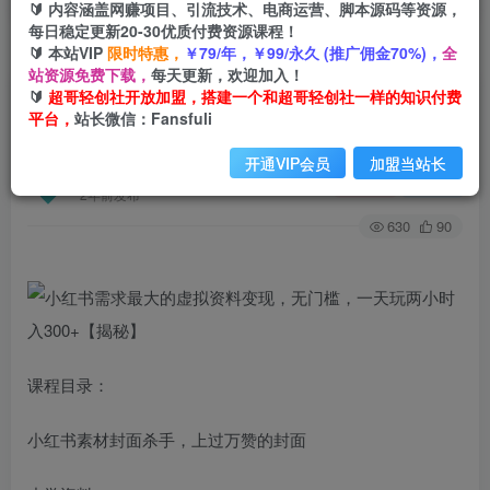
🔰 内容涵盖网赚项目、引流技术、电商运营、脚本源码等资源，
每日稳定更新20-30优质付费资源课程！
🔰 本站VIP
限时特惠，
￥79/年，￥99/永久 (推广佣金70%)，
全
首页
创业课程
会员免费
正文
站资源免费下载，
每天更新，欢迎加入！
🔰
超哥轻创社开放加盟，搭建一个和超哥轻创社一样的知识付费
小红书需求最大的虚拟资料变现，无门槛，一天玩
平台，
站长微信：Fansfuli
两小时入300+【揭秘】
开通VIP会员
加盟当站长
超哥轻创社
关注
私信
2年前发布
630
90
课程目录：
小红书素材封面杀手，上过万赞的封面