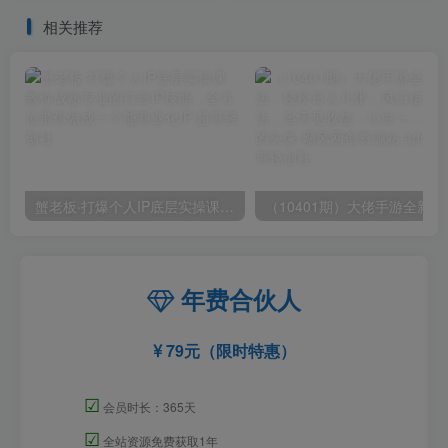
相关推荐
蟹老板·打爆个人IP底层实操课，教你成熟专业的打造IP技能，全方位带你做成一个能商业化IP
（10401期）大佬手游全
年费合伙人
79元（限时特惠）
☑
会员时长：365天
☑
全站资源免费获取1年