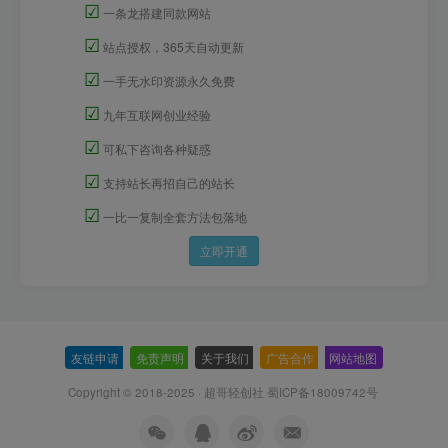
☑
一条龙搭建同款网站
☑
站点授权，365天自动更新
☑
一手无水印资源永久免费
☑
九年互联网创业经验
☑
可私下咨询各种疑惑
☑
支持站长再招自己的站长
☑
一比一复制全套方法包落地
立即开通
友链申请
-
免责声明
-
关于我们
-
广告合作
-
网站地图
Copyright © 2018-2025 · 超哥轻创社
蜀ICP备18009742号