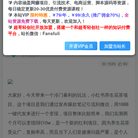
🔰 内容涵盖网赚项目、引流技术、电商运营、脚本源码等资源，
每日稳定更新20-30优质付费资源课程！
🔰 本站VIP
限时特惠，
￥79/年，￥99/永久 (推广佣金70%)，
全
首页
创业课程
会员专属
正文
站资源免费下载，
每天更新，欢迎加入！
🔰
超哥轻创社开放加盟，搭建一个和超哥轻创社一样的知识付费
（6653期）冷门暴利的最新项目，养生花茶！七
平台，
站长微信：Fansfuli
八月是红利期
开通VIP会员
加盟当站长
超哥轻创社
关注
私信
2年前发布
1535
69
大家好，今天带来一个冷门暴利的玩法，小红书养生花茶项
目。这个项目是我们通过发布爆款笔记引流到微信，用1688
一键代发来进行一个变现，项目整体比较简单，我们实测两
个月可以变现5到10w，是一个新的红利项目。因为养生花茶
受众广，复购率高，而且当下人们亚健康问题严重，是个人