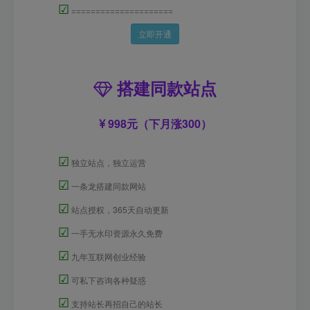
☑
=====================
立即开通
搭建同款站点
998元（下月涨300）
☑
独立站点，独立运营
☑
一条龙搭建同款网站
☑
站点授权，365天自动更新
☑
一手无水印资源永久免费
☑
九年互联网创业经验
☑
可私下咨询各种疑惑
☑
支持站长再招自己的站长