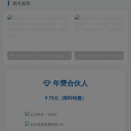
相关推荐
蟹老板·打爆个人IP底层实操课，教你成熟专业的打造IP技能，全方位带你做成一个能商业化IP
外面收费2300的抖音高清60帧视频教程，保证你能
年费合伙人
79元（限时特惠）
☑
会员时长：365天
☑
全站资源免费获取1年