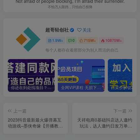
Not afraid of people blocking, I'm afraid their surrender.
不怕万人阻挡，只怕自己投降
超哥轻创社
关注
1.9W+
0
715W+
10875W+
每个人都存在着那部分为别人而活的自己
你还在到处找项目？还在当韭菜？我靠卖项目一个月收入5万+，曾经我也是个失败者。
全网VIP课程 无损下载~
上一篇
下一篇
2023抖音最新最火爆弹幕互
天祥电商0基础抖店达人邀约
动游戏–墨侠奇缘【开播教程
玩法，达人邀约日发万单，
+起号教程+对接报白等】
批量化复制