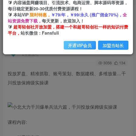
🔰 内容涵盖网赚项目、引流技术、电商运营、脚本源码等资源，
每日稳定更新20-30优质付费资源课程！
🔰 本站VIP
限时特惠，
￥79/年，￥99/永久 (推广佣金70%)，
全
首页
创业课程
会员免费
正文
站资源免费下载，
每天更新，欢迎加入！
🔰
超哥轻创社开放加盟，搭建一个和超哥轻创社一样的知识付费
小北大力千川爆单兵法六篇，千川投放保姆级实操
平台，
站长微信：Fansfuli
课
开通VIP会员
加盟当站长
超哥轻创社
关注
私信
2年前发布
3056
134
投放罗盘、精准抓取、账号策划、数据建模、多维放量…千
川投放保姆级实操课
课程内容: