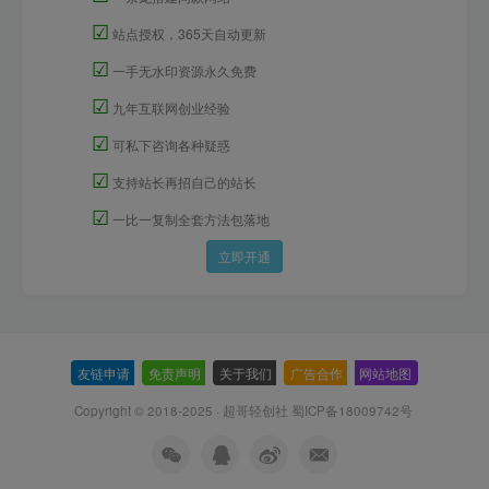
☑
站点授权，365天自动更新
☑
一手无水印资源永久免费
☑
九年互联网创业经验
☑
可私下咨询各种疑惑
☑
支持站长再招自己的站长
☑
一比一复制全套方法包落地
立即开通
友链申请
-
免责声明
-
关于我们
-
广告合作
-
网站地图
Copyright © 2018-2025 · 超哥轻创社
蜀ICP备18009742号