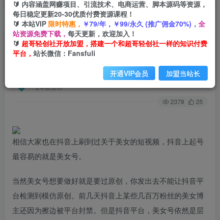
🔰 内容涵盖网赚项目、引流技术、电商运营、脚本源码等资源，
每日稳定更新20-30优质付费资源课程！
🔰 本站VIP
限时特惠，
￥79/年，￥99/永久 (推广佣金70%)，
全
首页
创业课程
会员专属
正文
站资源免费下载，
每天更新，欢迎加入！
🔰
超哥轻创社开放加盟，搭建一个和超哥轻创社一样的知识付费
（6611期）美女单词号进阶玩法2.0，小白日收益
平台，
站长微信：Fansfuli
500+，不需要剪辑基础，百分百过原创
开通VIP会员
加盟当站长
超哥轻创社
关注
私信
2年前发布
2378
25
相信大家也在抖音上刷到过关于美女的短视频，抖音上起号
最容易的就是美女号。
当然美女号想要做好就是要过原创，你发出去不能让抖音平
台检测到模仿原创。前几天抖音上某些几百万粉丝的美女博
主还因为擦边被平台封禁。但是抖音平台，美女号依然是层