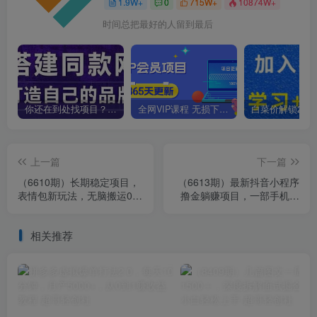
1.9W+
0
715W+
10874W+
时间总把最好的人留到最后
你还在到处找项目？还在当韭菜？我靠卖项目一个月收入5万+，曾经我也是个失败者。
全网VIP课程 无损下载~
上一篇
下一篇
（6610期）长期稳定项目，
（6613期）最新抖音小程序
表情包新玩法，无脑搬运0基
撸金躺赚项目，一部手机每
础可做，一部手机实现日入
天半小时，单个作品变现
300+
1300+
相关推荐