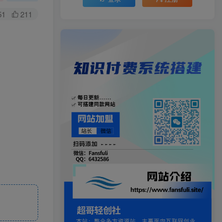
51
211