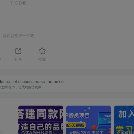
THE END
喜欢就支持一下吧
1
分享
收藏
ilence, let success make the noise.
沉默中努力，让成功自己发声
己
你还在到处找项目？还在当韭菜？我靠卖项目一个月收入5万+，曾经我也是个失败者。
全网VIP课程 无损下载~