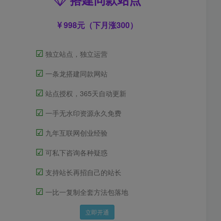
998元（下月涨300）
☑
独立站点，独立运营
☑
一条龙搭建同款网站
☑
站点授权，365天自动更新
☑
一手无水印资源永久免费
☑
九年互联网创业经验
☑
可私下咨询各种疑惑
☑
支持站长再招自己的站长
☑
一比一复制全套方法包落地
立即开通