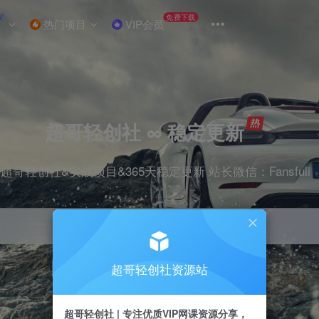
W
免费下载
热门项目
VIP会员
超哥轻创社 ∞ 稳定更新
超哥轻创社&实战项目&365天稳定更新 站长微信：Fansfuli
超哥轻创社资源站
引流
抖音
剪辑
电商
小红书
直播
超哥轻创社 | 专注优质VIP网课资源分享，