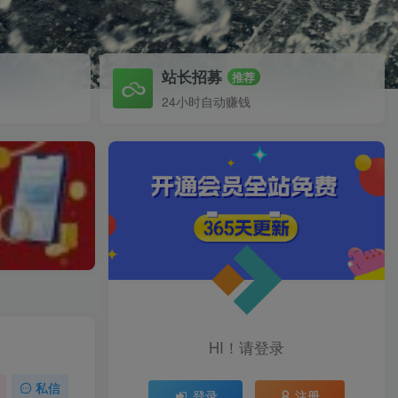
站长招募
推荐
24小时自动赚钱
HI！请登录
私信
登录
注册