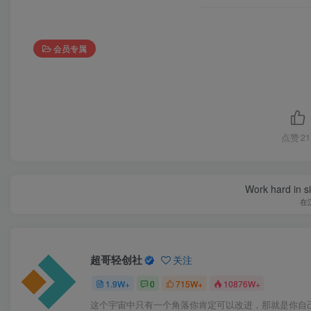
会员专属
点赞
21
Work hard in s
在
超哥轻创社
关注
1.9W+
0
715W+
10876W+
这个宇宙中只有一个角落你肯定可以改进，那就是你自