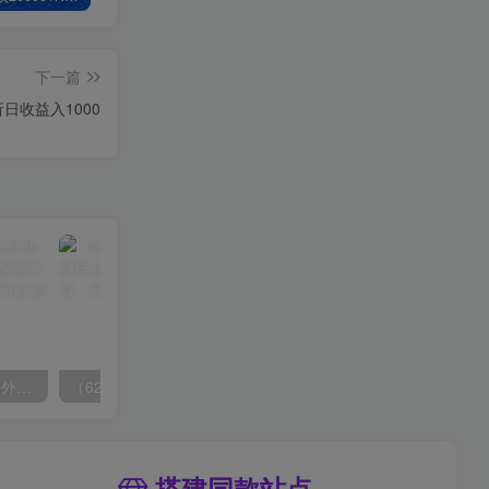
下一篇
日收益入1000
（6890期）2023-TikTok海外短视频带货特训营，掌握TK短视频带货变现全流程（60节课）
（6215期）一个人如何利用微信群自动群发引流，一星期装满200个群，日入500+
搭建同款站点