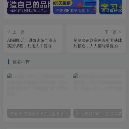
你还在到处找项目？还在当韭菜？我靠卖项目一个月收入5万+，曾经我也是个失败者。
全网VIP课程 无损下载~
上一篇
下一篇
AI辅助设计-进阶训练与深入
萌萌酱追剧高创混剪零基础
实践课程，利用人工智能辅
到精通，人人都能掌握的自
助设计创作
媒体运营方式
相关推荐
蟹老板·打爆个人IP底层实操课，教你成熟专业的打造IP技能，全方位带你做成一个能商业化IP
外面收费2300的抖音高清60帧视频教程，保证你能