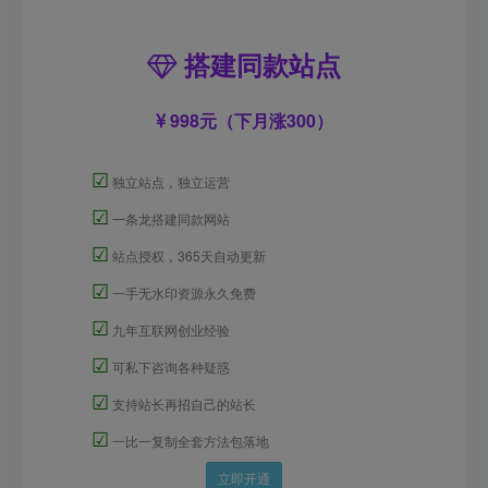
搭建同款站点
998元（下月涨300）
☑
独立站点，独立运营
☑
一条龙搭建同款网站
☑
站点授权，365天自动更新
☑
一手无水印资源永久免费
☑
九年互联网创业经验
☑
可私下咨询各种疑惑
☑
支持站长再招自己的站长
☑
一比一复制全套方法包落地
立即开通