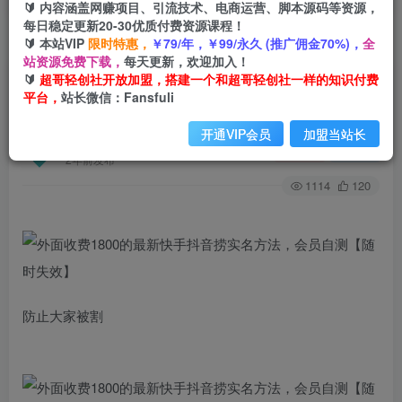
🔰 内容涵盖网赚项目、引流技术、电商运营、脚本源码等资源，
每日稳定更新20-30优质付费资源课程！
🔰 本站VIP
限时特惠，
￥79/年，￥99/永久 (推广佣金70%)，
全
首页
创业课程
会员免费
正文
站资源免费下载，
每天更新，欢迎加入！
🔰
超哥轻创社开放加盟，搭建一个和超哥轻创社一样的知识付费
外面收费1800的最新快手抖音捞实名方法，会员
平台，
站长微信：Fansfuli
自测【随时失效】
开通VIP会员
加盟当站长
超哥轻创社
关注
私信
2年前发布
1114
120
防止大家被割