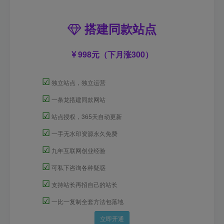
搭建同款站点
998元（下月涨300）
☑
独立站点，独立运营
☑
一条龙搭建同款网站
☑
站点授权，365天自动更新
☑
一手无水印资源永久免费
☑
九年互联网创业经验
☑
可私下咨询各种疑惑
☑
支持站长再招自己的站长
☑
一比一复制全套方法包落地
立即开通