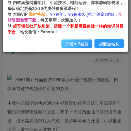
🔰 内容涵盖网赚项目、引流技术、电商运营、脚本源码等资源，
每日稳定更新20-30优质付费资源课程！
🔰 本站VIP
限时特惠，
￥79/年，￥99/永久 (推广佣金70%)，
全
首页
创业课程
会员专属
正文
站资源免费下载，
每天更新，欢迎加入！
🔰
超哥轻创社开放加盟，搭建一个和超哥轻创社一样的知识付费
（6561期）外面收费1980暴力开通中视频计划教
平台，
站长微信：Fansfuli
程，附 快速通过中视频伙伴计划的办法
开通VIP会员
加盟当站长
超哥轻创社
关注
私信
2年前发布
2897
181
本教学详细提供快速通过中视频计划过审方法，不需要再辛
苦拍视频剪辑视频写文案，花了一个月乃至几个月都没有通
过，也不需要花钱找人代过，自己即可暴力开通，可以批量
出号，适合任何人做的项目