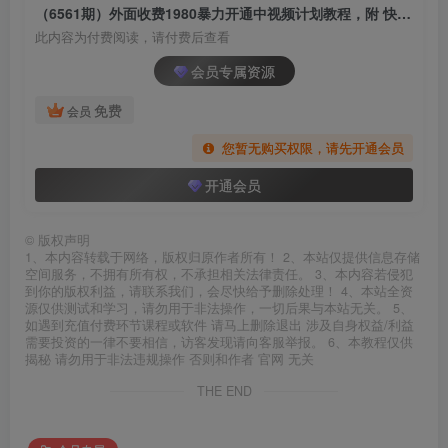
（6561期）外面收费1980暴力开通中视频计划教程，附 快速通过中视频伙伴计划的办法
此内容为付费阅读，请付费后查看
会员专属资源
免费
会员
您暂无购买权限，请先开通会员
开通会员
©
版权声明
1、本内容转载于网络，版权归原作者所有！ 2、本站仅提供信息存储
空间服务，不拥有所有权，不承担相关法律责任。 3、本内容若侵犯
到你的版权利益，请联系我们，会尽快给予删除处理！ 4、本站全资
源仅供测试和学习，请勿用于非法操作，一切后果与本站无关。 5、
如遇到充值付费环节课程或软件 请马上删除退出 涉及自身权益/利益
需要投资的一律不要相信，访客发现请向客服举报。 6、本教程仅供
揭秘 请勿用于非法违规操作 否则和作者 官网 无关
THE END