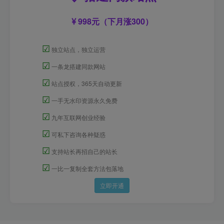
998元（下月涨300）
☑
独立站点，独立运营
☑
一条龙搭建同款网站
☑
站点授权，365天自动更新
☑
一手无水印资源永久免费
☑
九年互联网创业经验
☑
可私下咨询各种疑惑
☑
支持站长再招自己的站长
☑
一比一复制全套方法包落地
立即开通