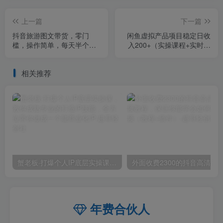
上一篇
下一篇
抖音旅游图文带货，零门
闲鱼虚拟产品项目稳定日收
槛，操作简单，每天半个小
入200+（实操课程+实时数
时，日入500+
据）
相关推荐
蟹老板·打爆个人IP底层实操课，教你成熟专业的打造IP技能，全方位带你做成一个能商业化IP
外面收费2300的抖音高清60帧视频教程，保证你能
年费合伙人