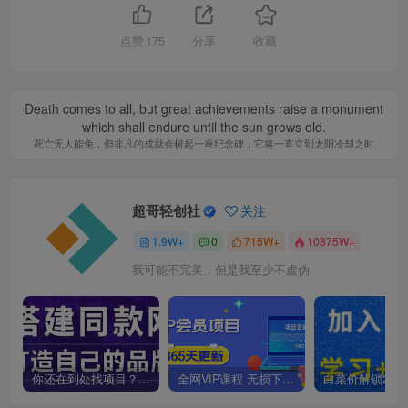
点赞
175
分享
收藏
Death comes to all, but great achievements raise a monument
which shall endure until the sun grows old.
死亡无人能免，但非凡的成就会树起一座纪念碑，它将一直立到太阳冷却之时
超哥轻创社
关注
1.9W+
0
715W+
10875W+
我可能不完美，但是我至少不虚伪
你还在到处找项目？还在当韭菜？我靠卖项目一个月收入5万+，曾经我也是个失败者。
全网VIP课程 无损下载~