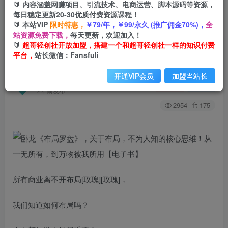
🔰 内容涵盖网赚项目、引流技术、电商运营、脚本源码等资源，
每日稳定更新20-30优质付费资源课程！
🔰 本站VIP
限时特惠，
￥79/年，￥99/永久 (推广佣金70%)，
全
首页
创业课程
会员免费
正文
站资源免费下载，
每天更新，欢迎加入！
🔰
超哥轻创社开放加盟，搭建一个和超哥轻创社一样的知识付费
卧龙《布局罗盘》，关于布局，不为人知的核心思
平台，
站长微信：Fansfuli
维！从一无所有，到万物被我所用【电子书】
开通VIP会员
加盟当站长
超哥轻创社
关注
私信
2年前发布
2954
175
所‮商有‬业‮不离‬开‮局布‬‎[玫瑰][玫瑰]，
我‮知们‬道如‮布何‬局吗？