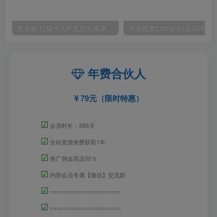
蟹老板·打爆个人IP底层实操课，教你成熟专业的打造IP技能，全方位带你做成一个能商业化IP
外面收费2300的抖音高清60帧视频教程，保证你能
年费合伙人
79元（限时特惠）
☑
会员时长：365天
☑
全站资源免费获取1年
☑
推广佣金高达50％
☑
内部会员专属【微信】交流群
☑
=====================
☑
=====================