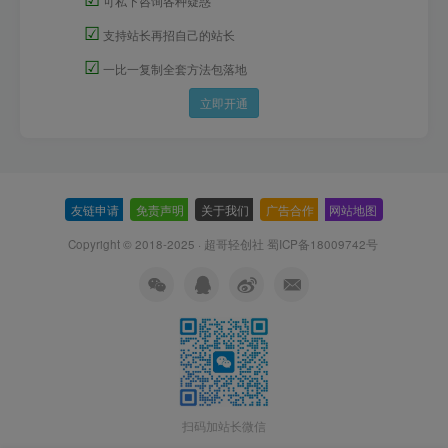
可私下咨询各种疑惑
☑
支持站长再招自己的站长
☑
一比一复制全套方法包落地
立即开通
友链申请
-
免责声明
-
关于我们
-
广告合作
-
网站地图
Copyright © 2018-2025 · 超哥轻创社
蜀ICP备18009742号
扫码加站长微信