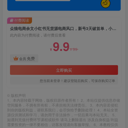
付费阅读
众狼电商余文小红书无货源电商风口，新号3天破首单，小白也可以月入2w+
此内容为付费阅读，请付费后查看
9.9
99
¥
¥
免费
会员
立即购买
您当前未登录！建议登陆后购买，可保存购买订单
©
版权声明
1、本内容转载于网络，版权归原作者所有！ 2、本站仅提供信息存储
空间服务，不拥有所有权，不承担相关法律责任。 3、本内容若侵犯
到你的版权利益，请联系我们，会尽快给予删除处理！ 4、本站全资
源仅供测试和学习，请勿用于非法操作，一切后果与本站无关。 5、
如遇到充值付费环节课程或软件 请马上删除退出 涉及自身权益/利益
需要投资的一律不要相信，访客发现请向客服举报。 6、本教程仅供