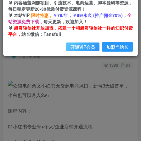
🔰 内容涵盖网赚项目、引流技术、电商运营、脚本源码等资源，
每日稳定更新20-30优质付费资源课程！
🔰 本站VIP
限时特惠，
￥79/年，￥99/永久 (推广佣金70%)，
全
首页
创业课程
会员免费
正文
站资源免费下载，
每天更新，欢迎加入！
🔰
超哥轻创社开放加盟，搭建一个和超哥轻创社一样的知识付费
众狼电商余文小红书无货源电商风口，新号3天破
平台，
站长微信：Fansfuli
首单，小白也可以月入2w+
开通VIP会员
加盟当站长
超哥轻创社
关注
私信
2年前发布
1386
84
课程内容：
01小红书专业号+个人/企业店铺开通流程