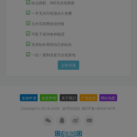
☑
站点授权，365天自动更新
☑
一手无水印资源永久免费
☑
九年互联网创业经验
☑
可私下咨询各种疑惑
☑
支持站长再招自己的站长
☑
一比一复制全套方法包落地
立即开通
友链申请
-
免责声明
-
关于我们
-
广告合作
-
网站地图
Copyright © 2018-2025 · 超哥轻创社
蜀ICP备18009742号