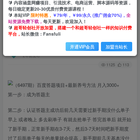
🔰 内容涵盖网赚项目、引流技术、电商运营、脚本源码等资源，
每日稳定更新20-30优质付费资源课程！
🔰 本站VIP
限时特惠，
￥79/年，￥99/永久 (推广佣金70%)，
全
首页
创业课程
会员专属
正文
站资源免费下载，
每天更新，欢迎加入！
🔰
超哥轻创社开放加盟，搭建一个和超哥轻创社一样的知识付费
（6497期）百度答题项目+最新养号方法 月入
平台，
站长微信：Fansfuli
3000+
开通VIP会员
加盟当站长
超哥轻创社
关注
私信
2年前发布
1125
113
第一步：成为答题主
第二步：认证答题主成功后前几天需要过新手期没什么单子
早上 或者晚上 多去刷单子 有就去抢单子 答完首单后 就开始
了新手期，正常新手期在3-7天，然后3-7天时间吧新手期度
过了后面单子每天的单量就会提高，新手期前几天基本没什