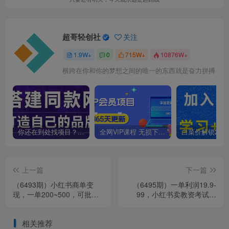
超哥轻创社
关注
1.9W+
0
715W+
10876W+
横跨在你和你的梦想之间的唯一的东西就是奋力拼搏
你还在到处找项目？还在当韭菜？我靠卖项目一个月收入5万+，曾经我也是个失败者。
全网VIP课程 无损下载~
上一篇
下一篇
（6493期）小红书商单变
（6495期）一单利润19.9-
现，一单200~500，可批量
99，小红书卖教资考试资
操作
料，一部手机日入600（教
程+资料）
相关推荐