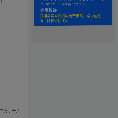
！
广泛，合法