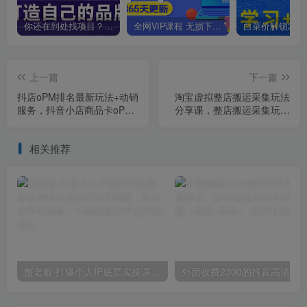
你还在到处找项目？还在当韭菜？我靠卖项目一个月收入5万+，曾经我也是个失败者。
全网VIP课程 无损下载~
上一篇
下一篇
抖店oPM排名最新玩法+动销
淘宝虚拟整店搬运采集玩法
服务，抖音小店商品卡oPM
分享课，整店搬运采集玩法
算法最新破解玩法，暴力卡
（5节课）
排名
相关推荐
蟹老板·打爆个人IP底层实操课，教你成熟专业的打造IP技能，全方位带你做成一个能商业化IP
外面收费2300的抖音高清60帧视频教程，保证你能