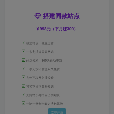
搭建同款站点
998元（下月涨300）
☑
独立站点，独立运营
☑
一条龙搭建同款网站
☑
站点授权，365天自动更新
☑
一手无水印资源永久免费
☑
九年互联网创业经验
☑
可私下咨询各种疑惑
☑
支持站长再招自己的站长
☑
一比一复制全套方法包落地
立即开通