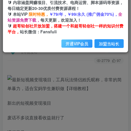
🔰 内容涵盖网赚项目、引流技术、电商运营、脚本源码等资源，
每日稳定更新20-30优质付费资源课程！
🔰 本站VIP
限时特惠，
￥79/年，￥99/永久 (推广佣金70%)，
全
首页
创业课程
会员免费
正文
站资源免费下载，
每天更新，欢迎加入！
🔰
超哥轻创社开放加盟，搭建一个和超哥轻创社一样的知识付费
最新短视频变现项目，工具玩法情侣姓氏昵称，非
平台，
站长微信：Fansfuli
常的简单暴力，适合宝妈学生兼职做【详细教程】
开通VIP会员
加盟当站长
超哥轻创社
关注
私信
2年前发布
2779
97
新出的短视频变现项目
废话不多说直接看收益就行了