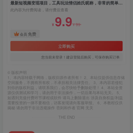
最新短视频变现项目，工具玩法情侣姓氏昵称，非常的简单暴力，适合宝妈学生兼职做【详细教程】
此内容为付费阅读，请付费后查看
9.9
99
¥
¥
免费
会员
立即购买
您当前未登录！建议登陆后购买，可保存购买订单
©
版权声明
1、本内容转载于网络，版权归原作者所有！ 2、本站仅提供信息存储
空间服务，不拥有所有权，不承担相关法律责任。 3、本内容若侵犯
到你的版权利益，请联系我们，会尽快给予删除处理！ 4、本站全资
源仅供测试和学习，请勿用于非法操作，一切后果与本站无关。 5、
如遇到充值付费环节课程或软件 请马上删除退出 涉及自身权益/利益
需要投资的一律不要相信，访客发现请向客服举报。 6、本教程仅供
揭秘 请勿用于非法违规操作 否则和作者 官网 无关
THE END