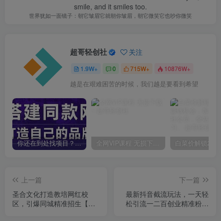
smile, and it smiles too.
世界犹如一面镜子：朝它皱眉它就朝你皱眉，朝它微笑它也吵你微笑
超哥轻创社
关注
1.9W+
0
715W+
10876W+
越是在艰难困苦的时候，我们越是要看到希望
你还在到处找项目？还在当韭菜？我靠卖项目一个月收入5万+，曾经我也是个失败者。
全网VIP课程 无损下载~
上一篇
下一篇
圣合文化打造教培网红校
最新抖音截流玩法，一天轻
区，引爆同城精准招生【四
松引流一二百创业精准粉，
类视频实操模板】
附脚本+玩法【揭秘】