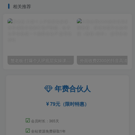
相关推荐
蟹老板·打爆个人IP底层实操课，教你成熟专业的打造IP技能，全方位带你做成一个能商业化IP
外面收费2300的抖音高清60帧视频教程，保证你能
年费合伙人
79元（限时特惠）
☑
会员时长：365天
☑
全站资源免费获取1年