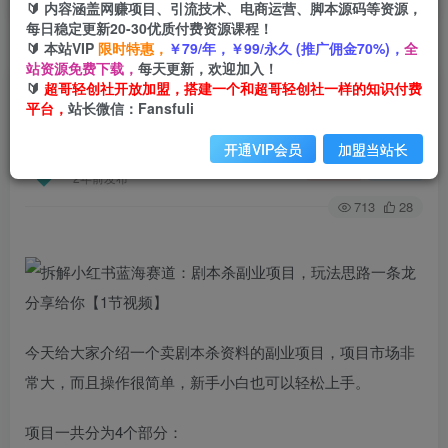
🔰 内容涵盖网赚项目、引流技术、电商运营、脚本源码等资源，
每日稳定更新20-30优质付费资源课程！
🔰 本站VIP
限时特惠，
￥79/年，￥99/永久 (推广佣金70%)，
全
首页
创业课程
会员免费
正文
站资源免费下载，
每天更新，欢迎加入！
🔰
超哥轻创社开放加盟，搭建一个和超哥轻创社一样的知识付费
拆解小红书蓝海赛道：剧本杀副业项目，玩法思路
平台，
站长微信：Fansfuli
一条龙分享给你【1节视频】
开通VIP会员
加盟当站长
超哥轻创社
关注
私信
2年前发布
713
28
今天给大家介绍一个卖剧本杀资料的副业项目，项目市场非
常大，而且操作很简单，新手小白也可以轻松上手。
项目一共分为4个部分：