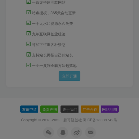
☑
一条龙搭建同款网站
☑
站点授权，365天自动更新
☑
一手无水印资源永久免费
☑
九年互联网创业经验
☑
可私下咨询各种疑惑
☑
支持站长再招自己的站长
☑
一比一复制全套方法包落地
立即开通
友链申请
-
免责声明
-
关于我们
-
广告合作
-
网站地图
Copyright © 2018-2025 · 超哥轻创社
蜀ICP备18009742号