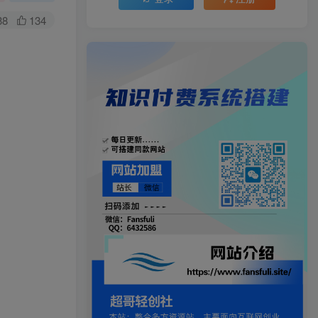
38
134