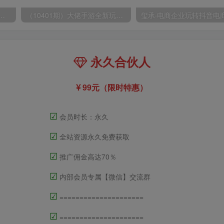
高清60帧视频教程，保证你能学会如何制作视频（教程+插件）
（10401期）大佬手游全新玩法，轻松日入几张，风口信息差玩法，当天见收益，小白一… admin的头像-飓风网创资源站 admin
永久合伙人
99元（限时特惠）
☑
会员时长：永久
☑
全站资源永久免费获取
☑
推广佣金高达70％
☑
内部会员专属【微信】交流群
☑
=====================
☑
=====================