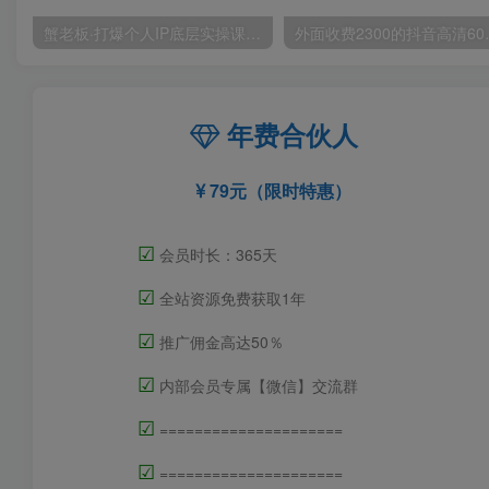
蟹老板·打爆个人IP底层实操课，教你成熟专业的打造IP技能，全方位带你做成一个能商业化IP
外面收费2300的抖音
年费合伙人
79元（限时特惠）
☑
会员时长：365天
☑
全站资源免费获取1年
☑
推广佣金高达50％
☑
内部会员专属【微信】交流群
☑
=====================
☑
=====================