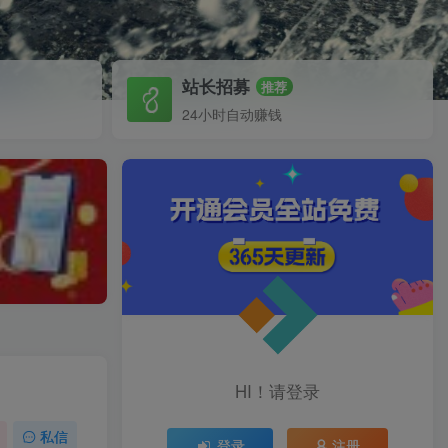
站长招募
推荐
24小时自动赚钱
HI！请登录
私信
登录
注册