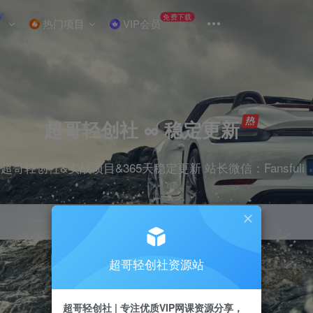
W
免费下载
热门项目
VIP会员
超哥轻创社 ∞ 稳定更新
超哥轻创社&实战项目&365天稳定更新 站长微信：Fansfuli
超哥轻创社资源站
引流
抖音
剪辑
电商
小红书
直播
超哥轻创社 | 专注优质VIP网课资源分享，