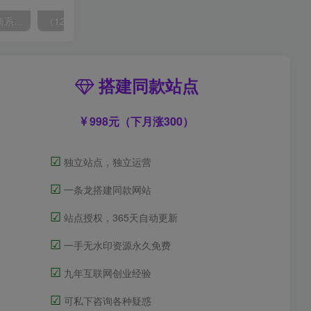
玺承·电商企业玩转抖音电商系列课，6大维度，6位老师，线上揭秘抖音商家入局SOP
（12362期）兼职平台搬砖，日入500+无脑操作可矩阵
搭建同款站点
998元（下月涨300）
☑
独立站点，独立运营
☑
一条龙搭建同款网站
☑
站点授权，365天自动更新
☑
一手无水印资源永久免费
☑
九年互联网创业经验
☑
可私下咨询各种疑惑