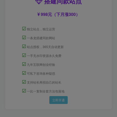
搭建同款站点
998元（下月涨300）
☑
独立站点，独立运营
☑
一条龙搭建同款网站
☑
站点授权，365天自动更新
☑
一手无水印资源永久免费
☑
九年互联网创业经验
☑
可私下咨询各种疑惑
☑
支持站长再招自己的站长
☑
一比一复制全套方法包落地
立即开通