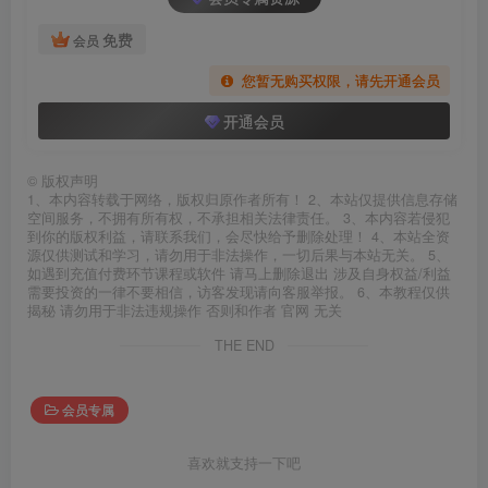
免费
会员
您暂无购买权限，请先开通会员
开通会员
©
版权声明
1、本内容转载于网络，版权归原作者所有！ 2、本站仅提供信息存储
空间服务，不拥有所有权，不承担相关法律责任。 3、本内容若侵犯
到你的版权利益，请联系我们，会尽快给予删除处理！ 4、本站全资
源仅供测试和学习，请勿用于非法操作，一切后果与本站无关。 5、
如遇到充值付费环节课程或软件 请马上删除退出 涉及自身权益/利益
需要投资的一律不要相信，访客发现请向客服举报。 6、本教程仅供
揭秘 请勿用于非法违规操作 否则和作者 官网 无关
THE END
会员专属
喜欢就支持一下吧