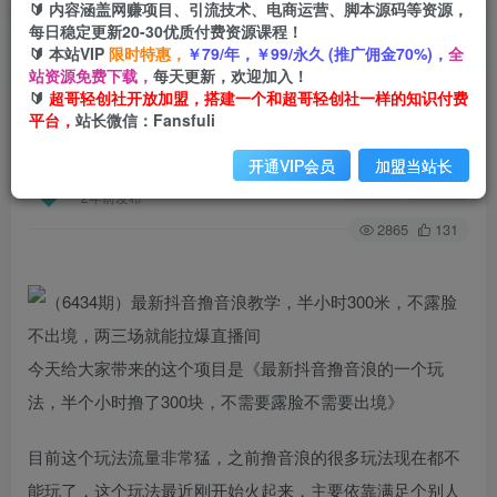
🔰 内容涵盖网赚项目、引流技术、电商运营、脚本源码等资源，
每日稳定更新20-30优质付费资源课程！
🔰 本站VIP
限时特惠，
￥79/年，￥99/永久 (推广佣金70%)，
全
首页
创业课程
会员专属
正文
站资源免费下载，
每天更新，欢迎加入！
🔰
超哥轻创社开放加盟，搭建一个和超哥轻创社一样的知识付费
（6434期）最新抖音撸音浪教学，半小时300米，
平台，
站长微信：Fansfuli
不露脸不出境，两三场就能拉爆直播间
开通VIP会员
加盟当站长
超哥轻创社
关注
私信
2年前发布
2865
131
今天给大家带来的这个项目是《最新抖音撸音浪的一个玩
法，半个小时撸了300块，不需要露脸不需要出境》
目前这个玩法流量非常猛，之前撸音浪的很多玩法现在都不
能玩了，这个玩法最近刚开始火起来，主要依靠满足个别人