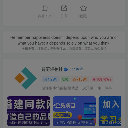
点赞
131
分享
收藏
Remember happiness doesn't depend upon who you are or
what you have; it depends solely on what you think.
幸福不在于你是谁，你拥有什么，而仅仅在于你自己怎么看待
超哥轻创社
关注
1.9W+
0
715W+
10876W+
做许多事情的捷径就是一次只做一件一件事
你还在到处找项目？还在当韭菜？我靠卖项目一个月收入5万+，曾经我也是个失败者。
全网VIP课程 无损下载~