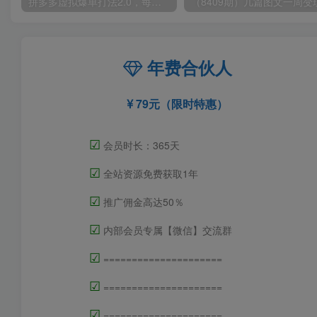
拼多多虚拟爆单打法2.0，每天10分钟，月产5000+，从0到1赚收益教程
年费合伙人
79元（限时特惠）
☑
会员时长：365天
☑
全站资源免费获取1年
☑
推广佣金高达50％
☑
内部会员专属【微信】交流群
☑
=====================
☑
=====================
☑
=====================