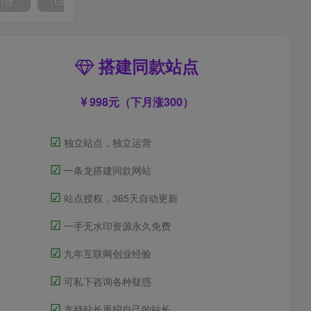
（6215期）一个人如何利用微信群自动群发引流，一星期装满200个群，日入500+
（6890期）2023-TikTok海外短视频带货特训营，掌握TK短视频带货变现全流程（60节课）
搭建同款站点
998元（下月涨300）
☑
独立站点，独立运营
☑
一条龙搭建同款网站
☑
站点授权，365天自动更新
☑
一手无水印资源永久免费
☑
九年互联网创业经验
☑
可私下咨询各种疑惑
☑
支持站长再招自己的站长