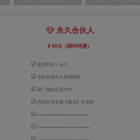
（8409期）几篇图文一周变现1500＋，深度拆解面试掘金项目，小白轻松上手
（9420期）最新短剧玩法，暴力变现日入1000+私域零成本操作，全程干货（附1400G短剧）
永久合伙人
99元（限时特惠）
☑
会员时长：永久
☑
全站资源永久免费获取
☑
推广佣金高达70％
☑
内部会员专属【微信】交流群
☑
=====================
☑
=====================
☑
=====================