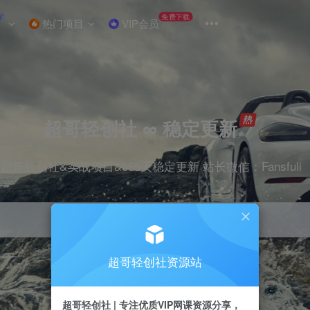
W
免费下载
热门项目
VIP会员
超哥轻创社 ∞ 稳定更新
超哥轻创社&实战项目&365天稳定更新 站长微信：Fansfuli
超哥轻创社资源站
引流
抖音
剪辑
电商
小红书
直播
超哥轻创社 | 专注优质VIP网课资源分享，