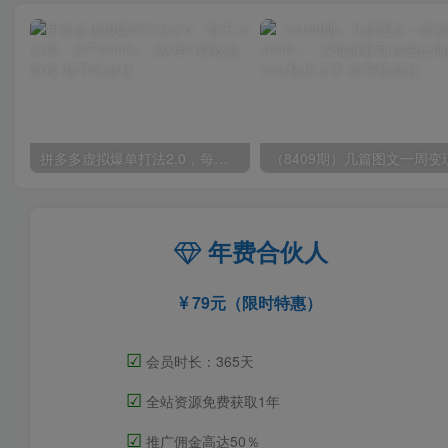
拼多多虚拟爆单打法2.0，每天10分钟，月产5000+，从0到1赚收益教程
年费合伙人
79元（限时特惠）
☑
会员时长：365天
☑
全站资源免费获取1年
☑
推广佣金高达50％