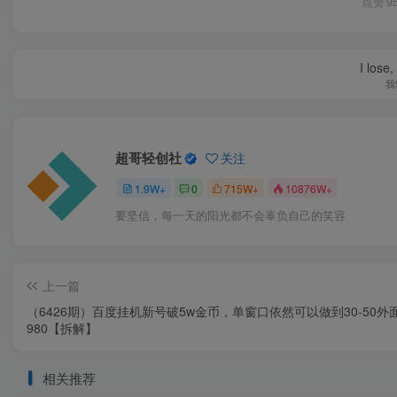
点赞
9
I lose,
我
超哥轻创社
关注
1.9W+
0
715W+
10876W+
要坚信，每一天的阳光都不会辜负自己的笑容
上一篇
（6426期）百度挂机新号破5w金币，单窗口依然可以做到30-50外
980【拆解】
相关推荐