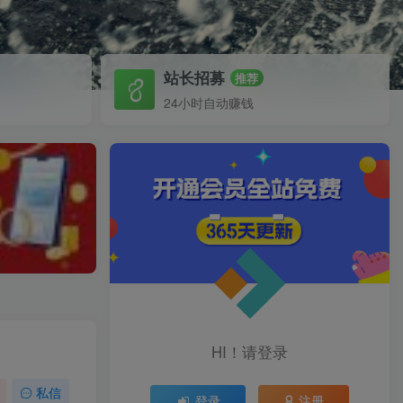
站长招募
推荐
24小时自动赚钱
HI！请登录
私信
登录
注册