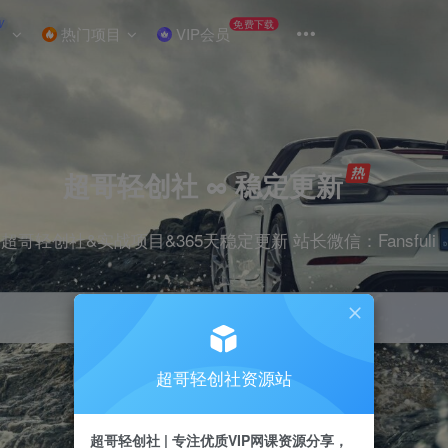
W
免费下载
热门项目
VIP会员
超哥轻创社 ∞ 稳定更新
超哥轻创社&实战项目&365天稳定更新 站长微信：Fansfuli
超哥轻创社资源站
引流
抖音
剪辑
电商
小红书
直播
超哥轻创社 | 专注优质VIP网课资源分享，