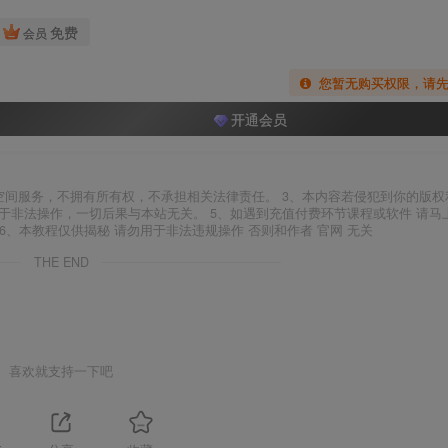
免费
会员
您暂无购买权限，请
开通会员
空间服务，不拥有所有权，不承担相关法律责任。 3、本内容若侵犯到你的版权
于非法操作，一切后果与本站无关。 5、如遇到充值付费环节课程或软件 请马
6、本教程仅供揭秘 请勿用于非法违规操作 否则和作者 官网 无关
THE END
喜欢就支持一下吧