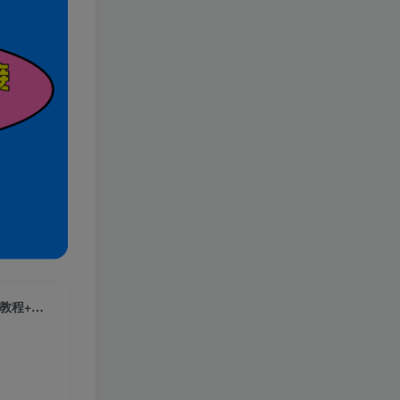
（6429期）单号日入100+，孔夫子旧书网搬运闲鱼，长期靠谱副业项目（教程+软件）