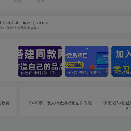
5
分享
收藏
 I lose, but I never give up.
输过,我败过,但我从未放弃过
你还在到处找项目？还在当韭菜？我靠卖项目一个月收入5万+，曾经我也是个失败者。
全网VIP课程 无损下载~
面收费
（6430期）老人特效短视频创作教程，一个月涨粉5w粉丝
学