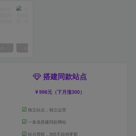
（6890期）2023-TikTok海外短视频带货特训营，掌握TK短视频带货变现全流程（60节课）
（6215期）一个人如何利用微信群自动群发引流，一星期装满200个群，日入500+
搭建同款站点
998元（下月涨300）
☑
独立站点，独立运营
☑
一条龙搭建同款网站
☑
站点授权，365天自动更新