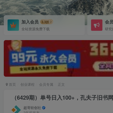
加入会员
会
3.3折
全站资源免费下载
研究
首页
创业课程
会员专属
正文
（6429期）单号日入100+，孔夫子旧
超哥轻创社
2年前发布