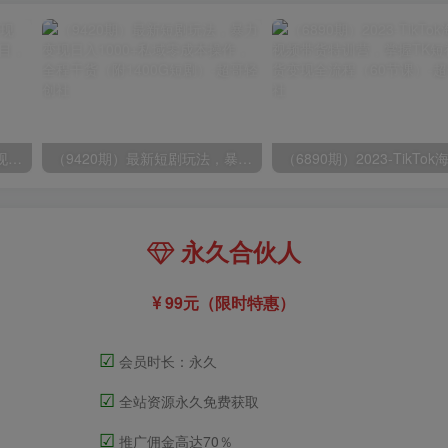
（8409期）几篇图文一周变现1500＋，深度拆解面试掘金项目，小白轻松上手
（9420期）最新短剧玩法，暴力变现日入1000+私域零成本操作，全程干货（附1400G短剧）
永久合伙人
99元（限时特惠）
☑
会员时长：永久
☑
全站资源永久免费获取
☑
推广佣金高达70％