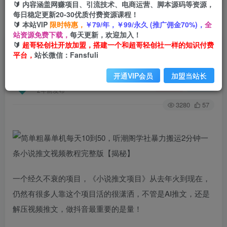
🔰 内容涵盖网赚项目、引流技术、电商运营、脚本源码等资源，
每日稳定更新20-30优质付费资源课程！
🔰 本站VIP
限时特惠，
￥79/年，￥99/永久 (推广佣金70%)，
全
首页
创业课程
会员免费
正文
站资源免费下载，
每天更新，欢迎加入！
🔰
超哥轻创社开放加盟，搭建一个和超哥轻创社一样的知识付费
简单粗暴单机每天10到50，听潮阁学社暴力搬运2
平台，
站长微信：Fansfuli
分钟一条小说推文视频教程完整版【揭秘】
开通VIP会员
加盟当站长
超哥轻创社
关注
私信
2年前发布
3280
57
一个经久不衰的项目，《小说推文项目》从去年火到现在，
仍然有很多人靠这个项目活的很潇洒，不管是AI推文，还是
解压视频推文，做抖音最重要的是量！