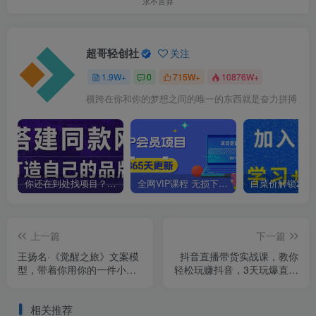
永不言弃
超哥轻创社
关注
1.9W+
0
715W+
10876W+
横跨在你和你的梦想之间的唯一的东西就是奋力拼搏
你还在到处找项目？还在当韭菜？我靠卖项目一个月收入5万+，曾经我也是个失败者。
全网VIP课程 无损下载~
上一篇
下一篇
王扬名·《觉醒之旅》文案模
抖音直播带货实战课，教你
型，​带着你用你的一件小
轻松玩赚抖音，3天玩爆直播
事，对自己有意义的短视频
间
文案
相关推荐