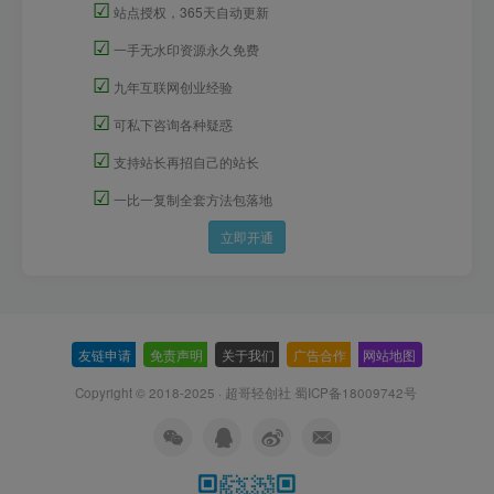
☑
站点授权，365天自动更新
☑
一手无水印资源永久免费
☑
九年互联网创业经验
☑
可私下咨询各种疑惑
☑
支持站长再招自己的站长
☑
一比一复制全套方法包落地
立即开通
友链申请
-
免责声明
-
关于我们
-
广告合作
-
网站地图
Copyright © 2018-2025 · 超哥轻创社
蜀ICP备18009742号