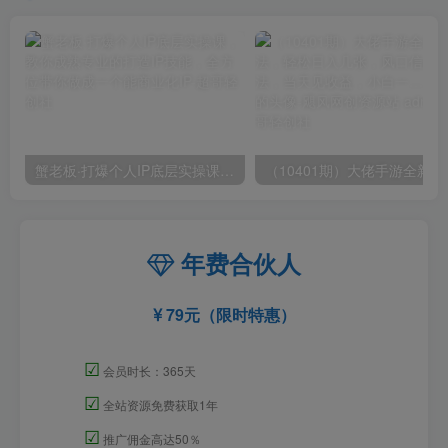
蟹老板·打爆个人IP底层实操课，教你成熟专业的打造IP技能，全方位带你做成一个能商业化IP
（10401期）大佬手游全
年费合伙人
79元（限时特惠）
☑
会员时长：365天
☑
全站资源免费获取1年
☑
推广佣金高达50％