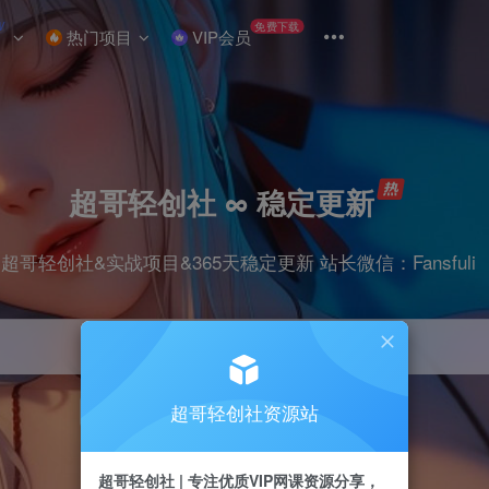
W
免费下载
热门项目
VIP会员
超哥轻创社 ∞ 稳定更新
超哥轻创社&实战项目&365天稳定更新 站长微信：Fansfuli
超哥轻创社资源站
引流
抖音
剪辑
电商
小红书
直播
超哥轻创社 | 专注优质VIP网课资源分享，