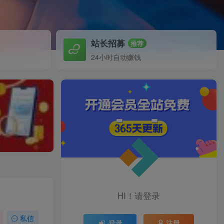
站长招募
推荐
24小时自动赚钱
HI！请登录
私信
登录
注册