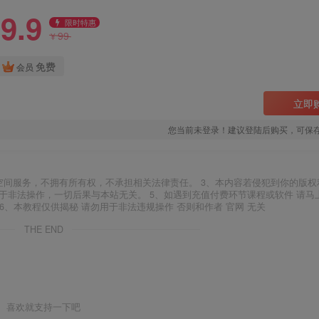
9.9
限时特惠
99
¥
免费
会员
立即
您当前未登录！建议登陆后购买，可保
空间服务，不拥有所有权，不承担相关法律责任。 3、本内容若侵犯到你的版权
于非法操作，一切后果与本站无关。 5、如遇到充值付费环节课程或软件 请马
6、本教程仅供揭秘 请勿用于非法违规操作 否则和作者 官网 无关
THE END
喜欢就支持一下吧