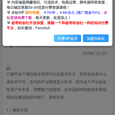
🔰 内容涵盖网赚项目、引流技术、电商运营、脚本源码等资源，
每日稳定更新20-30优质付费资源课程！
🔰 本站VIP
限时特惠，
￥79/年，￥99/永久 (推广佣金70%)，
全
首页
创业课程
会员专属
正文
站资源免费下载，
每天更新，欢迎加入！
🔰
超哥轻创社开放加盟，搭建一个和超哥轻创社一样的知识付费
（6396期）蓝海刚需小红书订婚书项目 无门槛0基
平台，
站长微信：Fansfuli
础即可操作 操作得当日入500+
开通VIP会员
加盟当站长
超哥轻创社
关注
私信
2年前发布
2392
123
订婚书这个项目操作空间可以说是非常大，而且也没有什么
成本对不对，主玩的平台呢就是小红书，因为这个平台的女
性用户非常多，消费能力也很强，从作品制作到如何去变现
我这边都说的很详细了。课程目录：
1，项目介绍