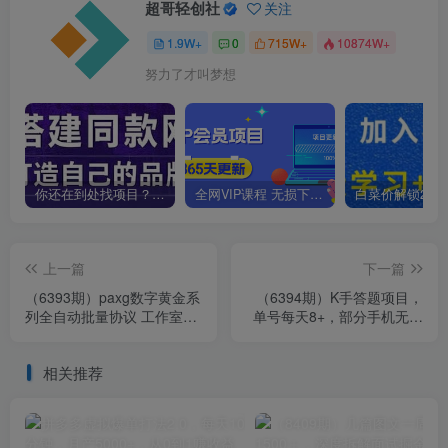
超哥轻创社
关注
1.9W+
0
715W+
10874W+
努力了才叫梦想
你还在到处找项目？还在当韭菜？我靠卖项目一个月收入5万+，曾经我也是个失败者。
全网VIP课程 无损下载~
上一篇
下一篇
（6393期）paxg数字黄金系
（6394期）K手答题项目，
列全自动批量协议 工作室偷
单号每天8+，部分手机无入
撸项目【挂机协议+使用教
口，请确认后再下单【软件
程】
+教程】
相关推荐