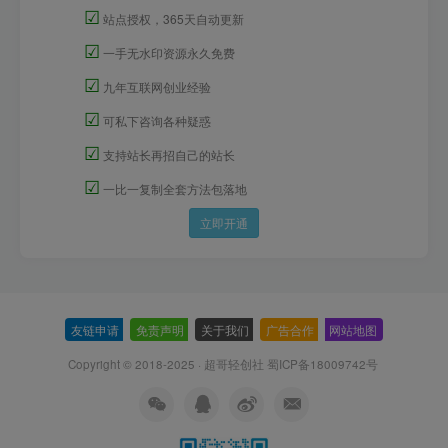
☑
站点授权，365天自动更新
☑
一手无水印资源永久免费
☑
九年互联网创业经验
☑
可私下咨询各种疑惑
☑
支持站长再招自己的站长
☑
一比一复制全套方法包落地
立即开通
友链申请
-
免责声明
-
关于我们
-
广告合作
-
网站地图
Copyright © 2018-2025 · 超哥轻创社
蜀ICP备18009742号