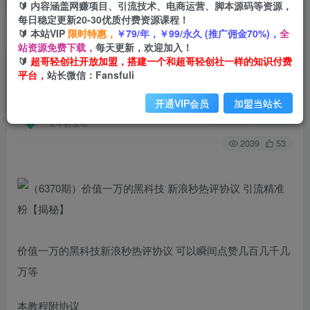
🔰 内容涵盖网赚项目、引流技术、电商运营、脚本源码等资源，
每日稳定更新20-30优质付费资源课程！
🔰 本站VIP
限时特惠，
￥79/年，￥99/永久 (推广佣金70%)，
全
首页
创业课程
会员专属
正文
站资源免费下载，
每天更新，欢迎加入！
🔰
超哥轻创社开放加盟，搭建一个和超哥轻创社一样的知识付费
（6370期）价值一万的黑科技 新浪秒热评协议 引
平台，
站长微信：Fansfuli
流精准粉【揭秘】
开通VIP会员
加盟当站长
超哥轻创社
关注
私信
2年前发布
2039
53
价值一万的黑科技新浪秒热评协议 可以瞬间点赞几百几千几
万等
本教程附协议