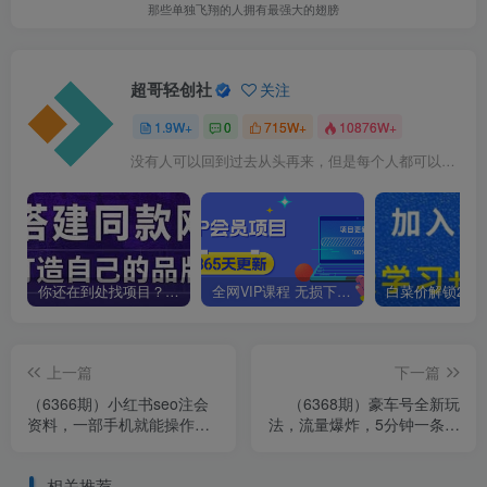
那些单独飞翔的人拥有最强大的翅膀
超哥轻创社
关注
1.9W+
0
715W+
10876W+
没有人可以回到过去从头再来，但是每个人都可以从今天开始，创造一个全新的结局
你还在到处找项目？还在当韭菜？我靠卖项目一个月收入5万+，曾经我也是个失败者。
全网VIP课程 无损下载~
上一篇
下一篇
（6366期）小红书seo注会
（6368期）豪车号全新玩
资料，一部手机就能操作，
法，流量爆炸，5分钟一条作
日入500+（教程+资料）
品，每天一小时实现月入过
万
相关推荐