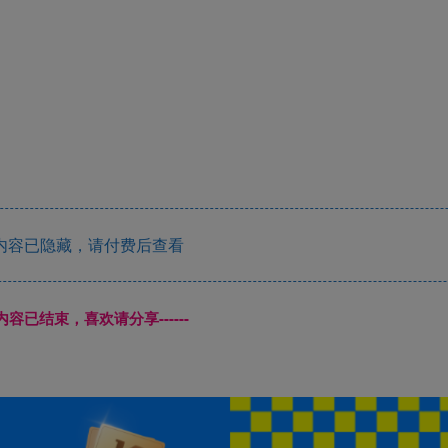
内容已隐藏，请付费后查看
本页内容已结束，喜欢请分享------