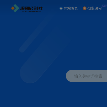
NE
网站首页
创业课程
输入关键词搜索