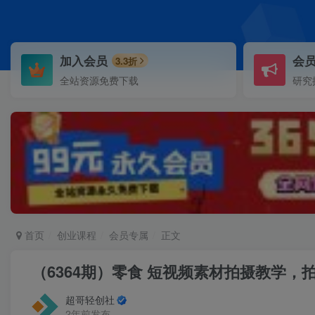
加入会员
会
3.3折
全站资源免费下载
研究
首页
创业课程
会员专属
正文
（6364期）零食 短视频素材拍摄教学，
超哥轻创社
2年前发布