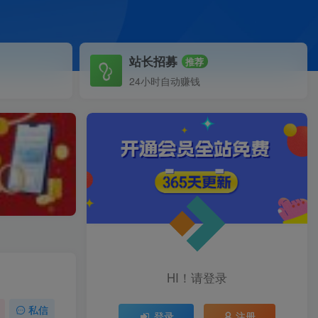
站长招募
推荐
24小时自动赚钱
HI！请登录
私信
登录
注册