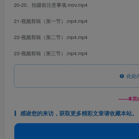
20-20、拍摄前注意事项.mov.mp4
21-视频剪辑（第一节）.mp4.mp4
22-视频剪辑（第二节）.mp4.mp4
23-视频剪辑（第三节）.mp4.mp4
此处
------
感谢您的来访，获取更多精彩文章请收藏本站。