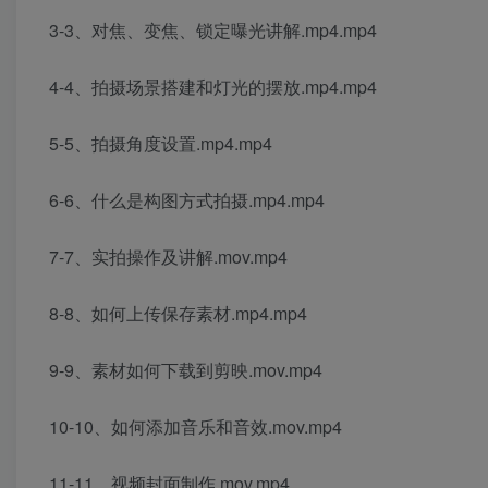
3-3、对焦、变焦、锁定曝光讲解.mp4.mp4
4-4、拍摄场景搭建和灯光的摆放.mp4.mp4
5-5、拍摄角度设置.mp4.mp4
6-6、什么是构图方式拍摄.mp4.mp4
7-7、实拍操作及讲解.mov.mp4
8-8、如何上传保存素材.mp4.mp4
9-9、素材如何下载到剪映.mov.mp4
10-10、如何添加音乐和音效.mov.mp4
11-11、视频封面制作.mov.mp4