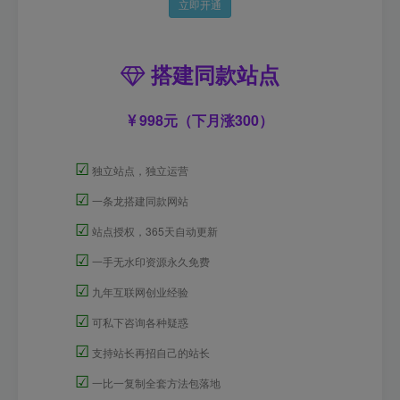
立即开通
搭建同款站点
998元（下月涨300）
☑
独立站点，独立运营
☑
一条龙搭建同款网站
☑
站点授权，365天自动更新
☑
一手无水印资源永久免费
☑
九年互联网创业经验
☑
可私下咨询各种疑惑
☑
支持站长再招自己的站长
☑
一比一复制全套方法包落地