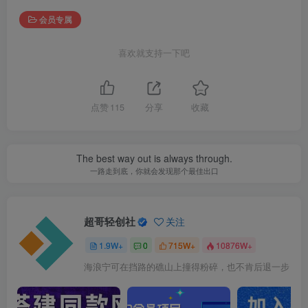
会员专属
喜欢就支持一下吧
点赞
115
分享
收藏
The best way out is always through.
一路走到底，你就会发现那个最佳出口
超哥轻创社
关注
1.9W+
0
715W+
10876W+
海浪宁可在挡路的礁山上撞得粉碎，也不肯后退一步