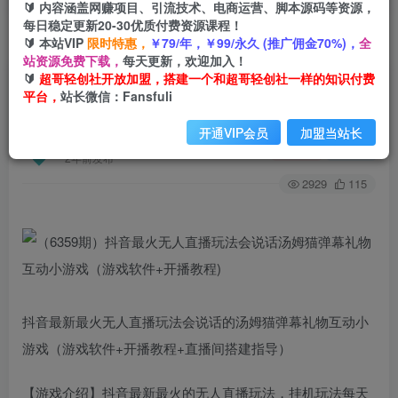
🔰 内容涵盖网赚项目、引流技术、电商运营、脚本源码等资源，
每日稳定更新20-30优质付费资源课程！
🔰 本站VIP
限时特惠，
￥79/年，￥99/永久 (推广佣金70%)，
全
首页
创业课程
会员专属
正文
站资源免费下载，
每天更新，欢迎加入！
🔰
超哥轻创社开放加盟，搭建一个和超哥轻创社一样的知识付费
（6359期）抖音最火无人直播玩法会说话汤姆猫
平台，
站长微信：Fansfuli
弹幕礼物互动小游戏（游戏软件+开播教程)
开通VIP会员
加盟当站长
超哥轻创社
关注
私信
2年前发布
2929
115
抖音最新最火无人直播玩法会说话的汤姆猫弹幕礼物互动小
游戏（游戏软件+开播教程+直播间搭建指导）
【游戏介绍】抖音最新最火的无人直播玩法，挂机玩法每天