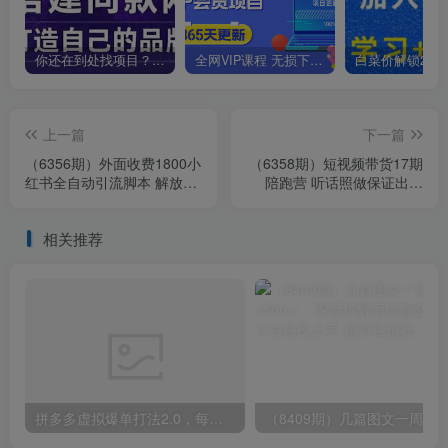
你还在到处找项目？还在当韭菜？我靠卖项目一个月收入5万+，曾经我也是个失败者。
全网VIP课程 无损下载~
上一篇
下一篇
（6356期）外面收费1800小
（6358期）短视频带货17期
红书全自动引流脚本 解放双
陪跑营 听话照做保证出单
手自动引流【引流脚本+使用
（短视频带货+直播+团购）
教程】
赠1-16期
相关推荐
拼多多虚拟爆单打法2.0，每天10分钟，月产5000+，从0到1赚收益教程