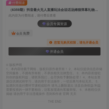
付费阅读
（6359期）抖音最火无人直播玩法会说话汤姆猫弹幕礼物互动小游戏（游戏软件+开播教程)
此内容为付费阅读，请付费后查看
会员专属资源
免费
会员
您暂无购买权限，请先开通会员
开通会员
©
版权声明
1、本内容转载于网络，版权归原作者所有！ 2、本站仅提供信息存储
空间服务，不拥有所有权，不承担相关法律责任。 3、本内容若侵犯
到你的版权利益，请联系我们，会尽快给予删除处理！ 4、本站全资
源仅供测试和学习，请勿用于非法操作，一切后果与本站无关。 5、
如遇到充值付费环节课程或软件 请马上删除退出 涉及自身权益/利益
需要投资的一律不要相信，访客发现请向客服举报。 6、本教程仅供
揭秘 请勿用于非法违规操作 否则和作者 官网 无关
THE END