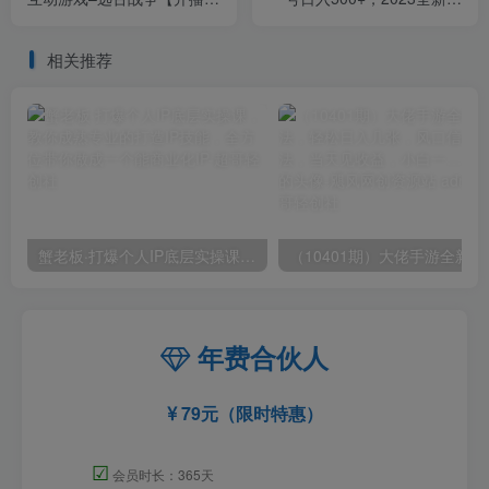
程+起号教程+兔费对接报白
目，独家玩法【仅揭秘】
+一对一咨询服务+直播间搭
相关推荐
建指导】
蟹老板·打爆个人IP底层实操课，教你成熟专业的打造IP技能，全方位带你做成一个能商业化IP
（10401期）大佬手游全
年费合伙人
79元（限时特惠）
☑
会员时长：365天