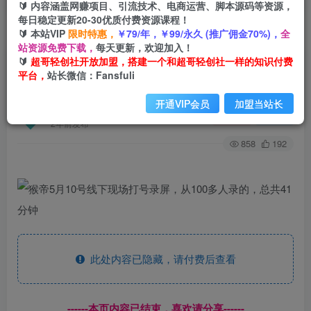
🔰 内容涵盖网赚项目、引流技术、电商运营、脚本源码等资源，
每日稳定更新20-30优质付费资源课程！
🔰 本站VIP
限时特惠，
￥79/年，￥99/永久 (推广佣金70%)，
全
首页
创业课程
会员免费
正文
站资源免费下载，
每天更新，欢迎加入！
🔰
超哥轻创社开放加盟，搭建一个和超哥轻创社一样的知识付费
猴帝5月10号线下现场打号录屏，从100多人录
平台，
站长微信：Fansfuli
的，总共41分钟
开通VIP会员
加盟当站长
超哥轻创社
关注
私信
2年前发布
858
192
此处内容已隐藏，请付费后查看
------本页内容已结束，喜欢请分享------