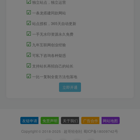
☑
独立站点，独立运营
☑
一条龙搭建同款网站
☑
站点授权，365天自动更新
☑
一手无水印资源永久免费
☑
九年互联网创业经验
☑
可私下咨询各种疑惑
☑
支持站长再招自己的站长
☑
一比一复制全套方法包落地
立即开通
友链申请
-
免责声明
-
关于我们
-
广告合作
-
网站地图
Copyright © 2018-2025 · 超哥轻创社
蜀ICP备18009742号