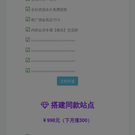
☑
全站资源永久免费获取
☑
推广佣金高达70％
☑
内部会员专属【微信】交流群
☑
=====================
☑
=====================
☑
=====================
☑
=====================
立即开通
搭建同款站点
998元（下月涨300）