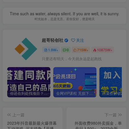
Time such as water, always silent. If you are well, it is sunny.
时光如水，总是无言。若你安好，便是晴天
超哥轻创社
关注
1.9W+
0
715W+
10875W+
只要还有明天，今天就永远是起跑线
你还在到处找项目？还在当韭菜？我靠卖项目一个月收入5万+，曾经我也是个失败者。
全网VIP课程 无损下载~
上一篇
下一篇
2023年抖音最新最火爆弹幕
外面收费980外卖掘金，单
互动游戏–远古战争【开播教
号日入500+，2023全新项