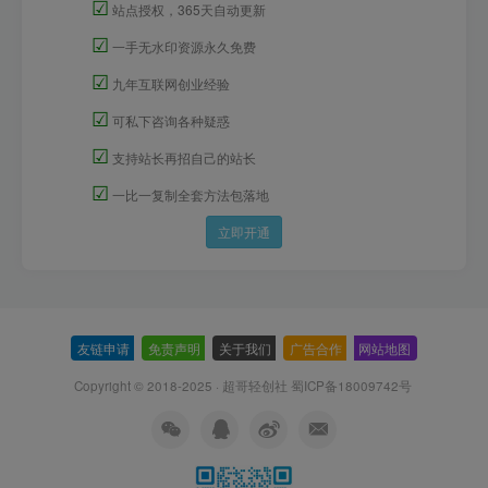
☑
站点授权，365天自动更新
☑
一手无水印资源永久免费
☑
九年互联网创业经验
☑
可私下咨询各种疑惑
☑
支持站长再招自己的站长
☑
一比一复制全套方法包落地
立即开通
友链申请
-
免责声明
-
关于我们
-
广告合作
-
网站地图
Copyright © 2018-2025 · 超哥轻创社
蜀ICP备18009742号