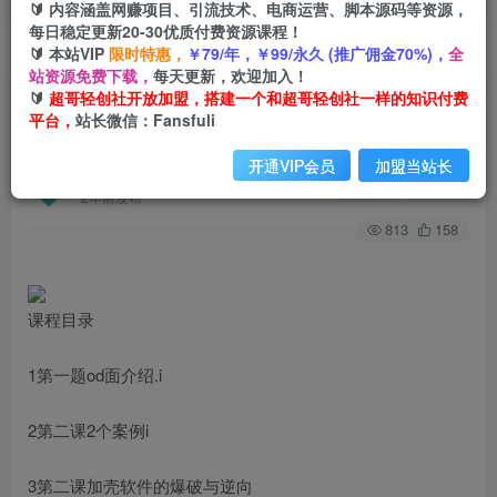
🔰 内容涵盖网赚项目、引流技术、电商运营、脚本源码等资源，
每日稳定更新20-30优质付费资源课程！
🔰 本站VIP
限时特惠，
￥79/年，￥99/永久 (推广佣金70%)，
全
首页
创业课程
会员专属
正文
站资源免费下载，
每天更新，欢迎加入！
🔰
超哥轻创社开放加盟，搭建一个和超哥轻创社一样的知识付费
（6321期）脚本破解详细视频教程内含解密工具
平台，
站长微信：Fansfuli
《视频课程》
开通VIP会员
加盟当站长
超哥轻创社
关注
私信
2年前发布
813
158
课程目录
1第一题od面介绍.i
2第二课2个案例i
3第二课加壳软件的爆破与逆向