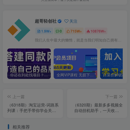
超哥轻创社
关注
1.9W+
0
715W+
10876W+
我们人生中最大的懒惰，就是当我们明知自己拥有作出选择的能力，却不去主动改变而是放任它的生活态度
你还在到处找项目？还在当韭菜？我靠卖项目一个月收入5万+，曾经我也是个失败者。
全网VIP课程 无损下载~
上一篇
下一篇
（6318期）淘宝运营-词路系
（6320期）最新多多视频全
列课：手把手带你学会关键
自动挂机助手，一天收益5-
词背后的需求（10节课）
10+【软件+教程】
相关推荐