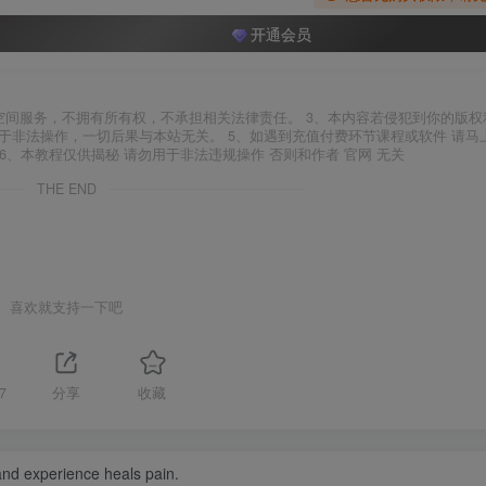
开通会员
空间服务，不拥有所有权，不承担相关法律责任。 3、本内容若侵犯到你的版权
于非法操作，一切后果与本站无关。 5、如遇到充值付费环节课程或软件 请马
6、本教程仅供揭秘 请勿用于非法违规操作 否则和作者 官网 无关
THE END
喜欢就支持一下吧
7
分享
收藏
nd experience heals pain.