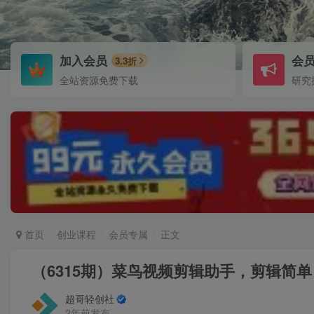
加入会员
会
3.3折
全站资源免费下载
研究
首页
创业课程
会员专属
正文
（6315期）菜鸟视频剪辑助手，剪辑简
超哥轻创社
2年前发布