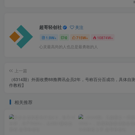
超哥轻创社
关注
1.9W+
0
715W+
10874W+
心灵最高尚的人也总是最勇敢的人
上一篇
（6314期）外面收费88撸腾讯会员2年，号称百分百成功，具体自
作教程】
相关推荐