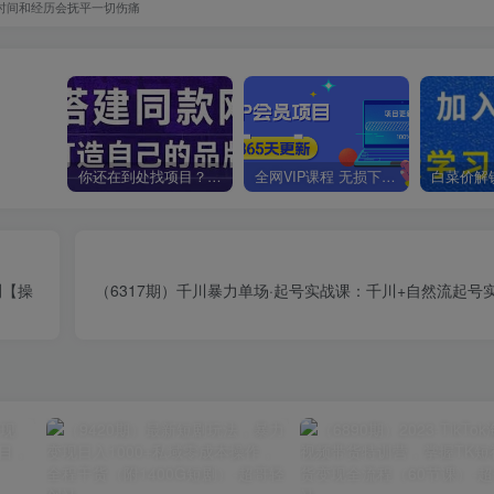
时间和经历会抚平一切伤痛
你还在到处找项目？还在当韭菜？我靠卖项目一个月收入5万+，曾经我也是个失败者。
全网VIP课程 无损下载~
测【操
（6317期）千川暴力单场·起号实战课：千川+自然流起号