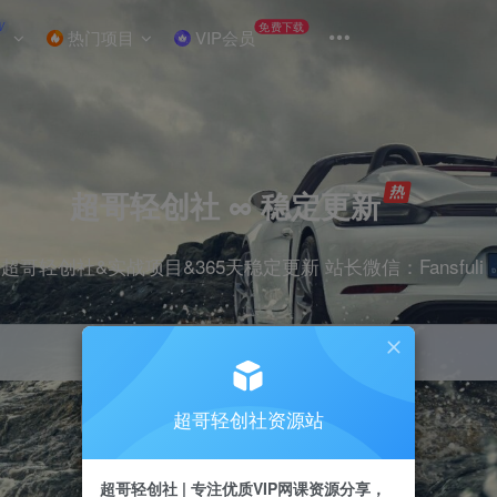
W
免费下载
热门项目
VIP会员
超哥轻创社 ∞ 稳定更新
超哥轻创社&实战项目&365天稳定更新 站长微信：Fansfuli
超哥轻创社资源站
引流
抖音
剪辑
电商
小红书
直播
超哥轻创社 | 专注优质VIP网课资源分享，