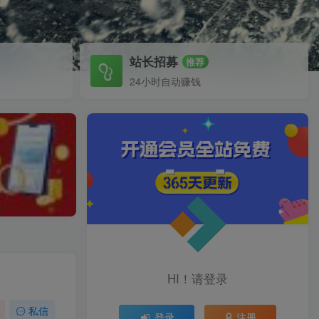
站长招募
推荐
24小时自动赚钱
HI！请登录
私信
登录
注册