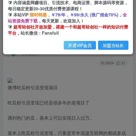
🔰 内容涵盖网赚项目、引流技术、电商运营、脚本源码等资源，
每日稳定更新20-30优质付费资源课程！
🔰 本站VIP
限时特惠，
￥79/年，￥99/永久 (推广佣金70%)，
全
首页
创业课程
会员专属
正文
站资源免费下载，
每天更新，欢迎加入！
🔰
超哥轻创社开放加盟，搭建一个和超哥轻创社一样的知识付费
（6296期）微博吃瓜粉引流玩法，轻松日引100粉
平台，
站长微信：Fansfuli
变现500+
开通VIP会员
加盟当站长
超哥轻创社
关注
私信
2年前发布
2624
21
微博吃瓜粉引流变现项目
吃瓜粉引流变现已经是很多年的老项目了
遇到热门的瓜，基本上可以实现日入过万。
基本上吃瓜粉引流变现，只要是常年混迹互联网的都或多或