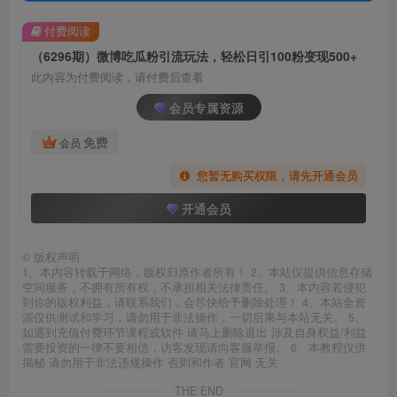
付费阅读
（6296期）微博吃瓜粉引流玩法，轻松日引100粉变现500+
此内容为付费阅读，请付费后查看
会员专属资源
免费
会员
您暂无购买权限，请先开通会员
开通会员
©
版权声明
1、本内容转载于网络，版权归原作者所有！ 2、本站仅提供信息存储
空间服务，不拥有所有权，不承担相关法律责任。 3、本内容若侵犯
到你的版权利益，请联系我们，会尽快给予删除处理！ 4、本站全资
源仅供测试和学习，请勿用于非法操作，一切后果与本站无关。 5、
如遇到充值付费环节课程或软件 请马上删除退出 涉及自身权益/利益
需要投资的一律不要相信，访客发现请向客服举报。 6、本教程仅供
揭秘 请勿用于非法违规操作 否则和作者 官网 无关
THE END