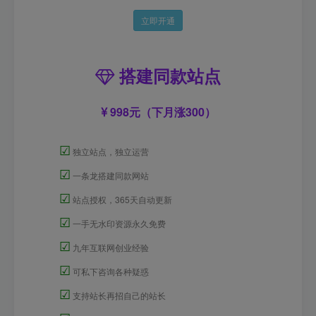
立即开通
搭建同款站点
998元（下月涨300）
☑
独立站点，独立运营
☑
一条龙搭建同款网站
☑
站点授权，365天自动更新
☑
一手无水印资源永久免费
☑
九年互联网创业经验
☑
可私下咨询各种疑惑
☑
支持站长再招自己的站长