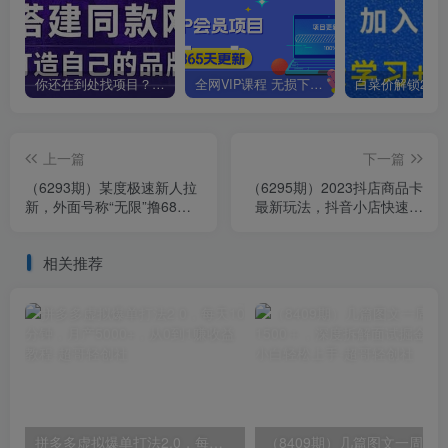
你还在到处找项目？还在当韭菜？我靠卖项目一个月收入5万+，曾经我也是个失败者。
全网VIP课程 无损下载~
上一篇
下一篇
（6293期）某度极速新人拉
（6295期）2023抖店商品卡
新，外面号称“无限”撸68红
最新玩法，抖音小店快速起
包的项目解析【教程+步骤】
店5.0玩法（11节课）
相关推荐
拼多多虚拟爆单打法2.0，每天10分钟，月产5000+，从0到1赚收益教程