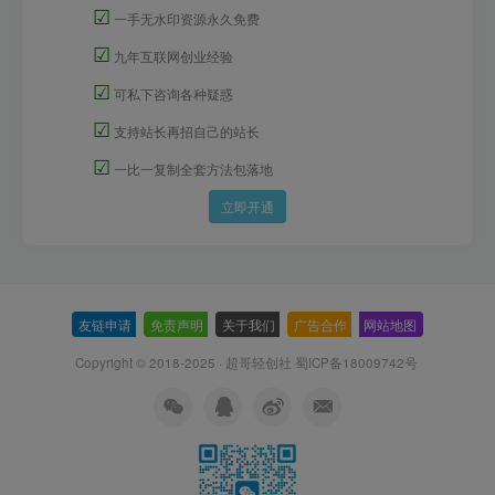
☑
一手无水印资源永久免费
☑
九年互联网创业经验
☑
可私下咨询各种疑惑
☑
支持站长再招自己的站长
☑
一比一复制全套方法包落地
立即开通
友链申请
-
免责声明
-
关于我们
-
广告合作
-
网站地图
Copyright © 2018-2025 · 超哥轻创社
蜀ICP备18009742号