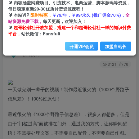
🔰 内容涵盖网赚项目、引流技术、电商运营、脚本源码等资源，
每日稳定更新20-30优质付费资源课程！
🔰 本站VIP
限时特惠，
￥79/年，￥99/永久 (推广佣金70%)，
全
首页
创业课程
会员专属
正文
站资源免费下载，
每天更新，欢迎加入！
🔰
超哥轻创社开放加盟，搭建一个和超哥轻创社一样的知识付费
（6282期）一天做完别一辈子的视频 制作最近很
平台，
站长微信：Fansfuli
火的《1000个野路子信息差》100%过原创
开通VIP会员
加盟当站长
超哥轻创社
关注
私信
2年前发布
3121
76
一天做完别一辈子的视频！制作最近很火的《1000个野路子
信息差》！100%过原创！
最近很火的《1000个野路子信息差》，很多人都想多，但是
由于“门槛过高”而被排在门外，通过我的方式，让你瞬间醒
悟！不需要处理文案，不需要自己配音，不需要自己作图。