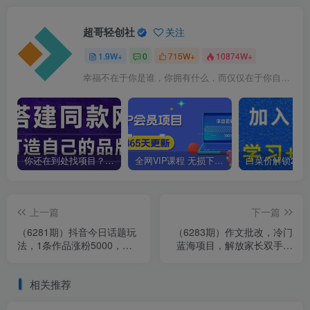
超哥轻创社
关注
1.9W+
0
715W+
10874W+
幸福不在于你是谁，你拥有什么，而仅仅在于你自己怎么看待
你还在到处找项目？还在当韭菜？我靠卖项目一个月收入5万+，曾经我也是个失败者。
全网VIP课程 无损下载~
上一篇
下一篇
（6281期）抖音今日话题玩
（6283期）作文批改，冷门
法，1条作品涨粉5000，私
蓝海项目，解放家长双手，
域高利润单品转化 一部手机
利用ai变现，每单赚30-60元
日入500
不等
相关推荐