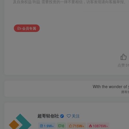
及自身权益/利益 需要投资的一律不要相信，访客发现请向客服举报。 
会员专属
点赞
3
With the wonder of 
拥有
超哥轻创社
关注
1.9W+
0
715W+
10876W+