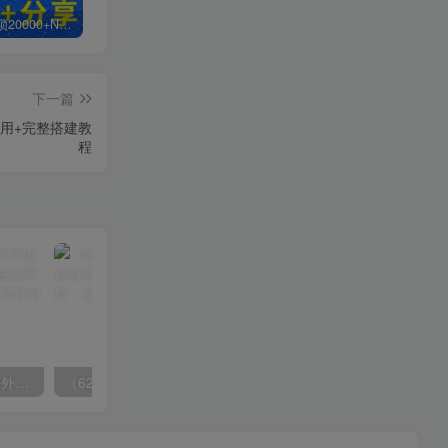
白菜价解锁20000+N个赚钱机会，加入超哥轻创社会员，全站资源免费学习。
加盟超哥轻创社，搭建同款项目资源站，实现日入2000+
【站长运营资料】无水印课程资源
下一篇
能用+完整搭建教
程
（6890期）2023-TikTok海外短视频带货特训营，掌握TK短视频带货变现全流程（60节课）
（6215期）一个人如何利用微信群自动群发引流，一星期装满200个群，日入500+