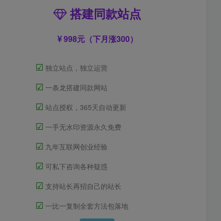
搭建同款站点
998元（下月涨300）
☑
独立站点，独立运营
☑
一条龙搭建同款网站
☑
站点授权，365天自动更新
☑
一手无水印资源永久免费
☑
九年互联网创业经验
☑
可私下咨询各种疑惑
☑
支持站长再招自己的站长
☑
一比一复制全套方法包落地