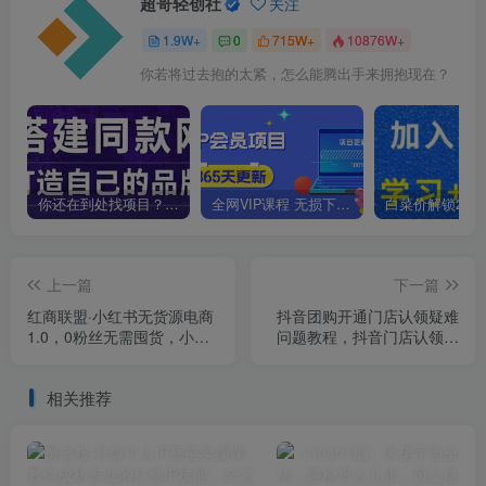
超哥轻创社
关注
1.9W+
0
715W+
10876W+
你若将过去抱的太紧，怎么能腾出手来拥抱现在？
你还在到处找项目？还在当韭菜？我靠卖项目一个月收入5万+，曾经我也是个失败者。
全网VIP课程 无损下载~
上一篇
下一篇
红商联盟·小红书无货源电商
抖音团购开通门店认领疑难
1.0，0粉丝无需囤货，小白
问题教程，抖音门店认领流
也可以轻松上手的无货源项
程
目
相关推荐