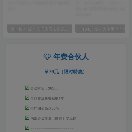
蟹老板·打爆个人IP底层实操课，教你成熟专业的打造IP技能，全方位带你做成一个能商业化IP
（10401期）大佬手游全
年费合伙人
79元（限时特惠）
☑
会员时长：365天
☑
全站资源免费获取1年
☑
推广佣金高达50％
☑
内部会员专属【微信】交流群
☑
=====================