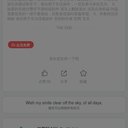
源仅供测试和学习，请勿用于非法操作，一切后果与本站无关。 5、
如遇到充值付费环节课程或软件 请马上删除退出 涉及自身权益/利益
需要投资的一律不要相信，访客发现请向客服举报。 6、本教程仅供
揭秘 请勿用于非法违规操作 否则和作者 官网 无关
THE END
会员免费
喜欢就支持一下吧
点赞
35
分享
收藏
Wish my smile clear off the sky, of all days.
微笑可以晴朗所有的天