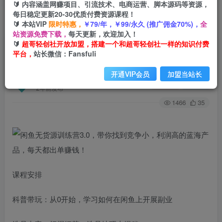
🔰 内容涵盖网赚项目、引流技术、电商运营、脚本源码等资源，
每日稳定更新20-30优质付费资源课程！
🔰 本站VIP
限时特惠，
￥79/年，￥99/永久 (推广佣金70%)，
全
首页
创业课程
会员免费
正文
站资源免费下载，
每天更新，欢迎加入！
🔰
超哥轻创社开放加盟，搭建一个和超哥轻创社一样的知识付费
闲鱼无货源训练营3.0，带你找到竞争小，利润高
平台，
站长微信：Fansfuli
的蓝海产品，每天都出单赚钱！
开通VIP会员
加盟当站长
超哥轻创社
关注
私信
2年前发布
1466
35
课程安排
科普带玩：从0开始，学习如何在闲鱼上开展副业