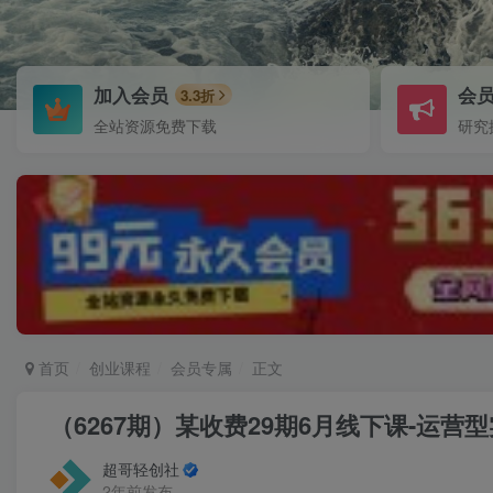
加入会员
会
3.3折
全站资源免费下载
研究
首页
创业课程
会员专属
正文
（6267期）某收费29期6月线下课-运营
超哥轻创社
2年前发布