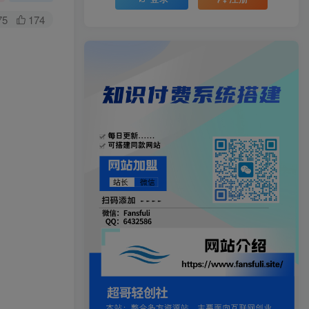
75
174