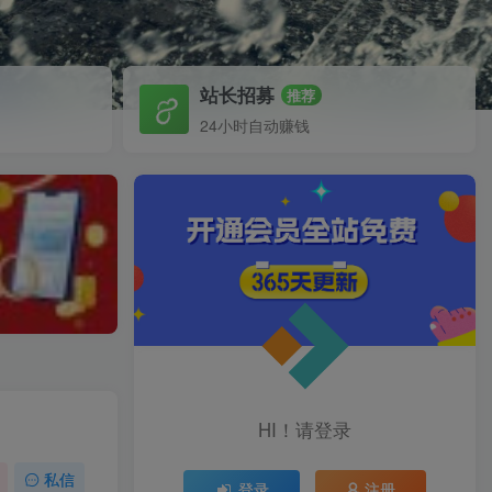
站长招募
推荐
24小时自动赚钱
HI！请登录
私信
登录
注册