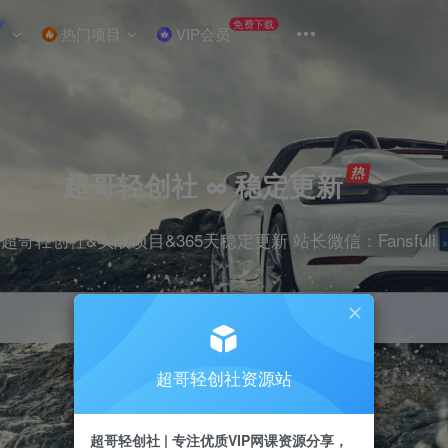
W
免费下载
热门项目
VIP会员
超哥轻创社 ∞ 稳定更新
超哥轻创社&实战项目&365天稳定更新 站长微信：Fansfuli
超哥轻创社资源站
引流
抖音
剪辑
电商
小红书
直播
超哥轻创社 | 专注优质VIP网课资源分享，