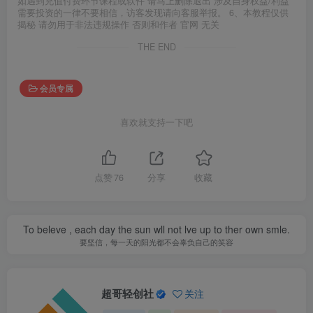
如遇到充值付费环节课程或软件 请马上删除退出 涉及自身权益/利益
需要投资的一律不要相信，访客发现请向客服举报。 6、本教程仅供
揭秘 请勿用于非法违规操作 否则和作者 官网 无关
THE END
会员专属
喜欢就支持一下吧
点赞
76
分享
收藏
To beleve , each day the sun wll not lve up to ther own smle.
要坚信，每一天的阳光都不会辜负自己的笑容
超哥轻创社
关注