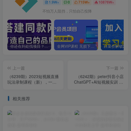
1.9W+
0
715W+
10876W+
不怕万人阻挡，只怕自己投降
你还在到处找项目？还在当韭菜？我靠卖项目一个月收入5万+，曾经我也是个失败者。
全网VIP课程 无损下载~
上一篇
下一篇
（6239期）2023短视频直播
（6242期）peter抖音小店
玩法录制课程（新），一套
ChatGPT+AI短视频实训 10
课完整学会直播带货！
分钟做一条爆款带货视频 7
天引爆销量
相关推荐