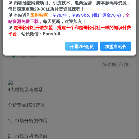
🔰 内容涵盖网赚项目、引流技术、电商运营、脚本源码等资源，
每日稳定更新20-30优质付费资源课程！
🔰 本站VIP
限时特惠，
￥79/年，￥99/永久 (推广佣金70%)，
全
首页
创业课程
会员专属
正文
站资源免费下载，
每天更新，欢迎加入！
🔰
超哥轻创社开放加盟，搭建一个和超哥轻创社一样的知识付费
（6243期）2023拼多多入门到精通培训班：0-100
平台，
站长微信：Fansfuli
运营实战技巧 精细化系列课带你弯道超车
开通VIP会员
加盟当站长
超哥轻创社
关注
私信
2年前发布
2199
76
4大模块课程体系
分析竞品精准定位
1、市场分析的作用
2、市场分析怎么做