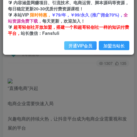
🔰 内容涵盖网赚项目、引流技术、电商运营、脚本源码等资源，
每日稳定更新20-30优质付费资源课程！
🔰 本站VIP
限时特惠，
￥79/年，￥99/永久 (推广佣金70%)，
全
首页
创业课程
会员专属
正文
站资源免费下载，
每天更新，欢迎加入！
🔰
超哥轻创社开放加盟，搭建一个和超哥轻创社一样的知识付费
（6228期）企业如何玩转抖音电商培训班，6大维
平台，
站长微信：Fansfuli
度，6位老师，线上揭秘抖音商家入局SOP
开通VIP会员
加盟当站长
超哥轻创社
关注
私信
2年前发布
1307
135
“直播电商”兴起
电商企业需要快速入局
兴趣电商的持续火热，让抖音平台成为电商企业需重视和发
展的平台