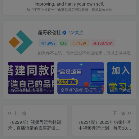
improving, and that's your own self.
这个宇宙中只有一个角落你肯定可以改进，那就是你自己
超哥轻创社
关注
1.9W+
0
715W+
10875W+
如果你不去试，你永远也不知道结果，所以去试试吧
你还在到处找项目？还在当韭菜？我靠卖项目一个月收入5万+，曾经我也是个失败者。
全网VIP课程 无损下载~
上一篇
下一篇
（6229期）视频号运营特训
（6231期）2023年独家抖音
营，直播流量的底层逻辑，
中视频搬运计划，每天30分
解决直播间没流量，不开单
钟到1小时搬运 小白轻松日