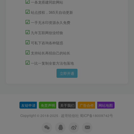
☑
一条龙搭建同款网站
☑
站点授权，365天自动更新
☑
一手无水印资源永久免费
☑
九年互联网创业经验
☑
可私下咨询各种疑惑
☑
支持站长再招自己的站长
☑
一比一复制全套方法包落地
立即开通
友链申请
-
免责声明
-
关于我们
-
广告合作
-
网站地图
Copyright © 2018-2025 · 超哥轻创社
蜀ICP备18009742号