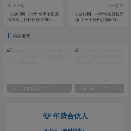
上一篇
下一篇
（6209期）抖音 快手电影直
（6210期）抖音特效君拉新
播方法，轻松日赚1000+
项目 一天轻松拉新500+ 附
（教程+防封技巧+工具）
带快速审核玩法+收徒弟玩法
相关推荐
拼多多虚拟爆单打法2.0，每天10分钟，月产5000+，从0到1赚收益教程
年费合伙人
79元（限时特惠）