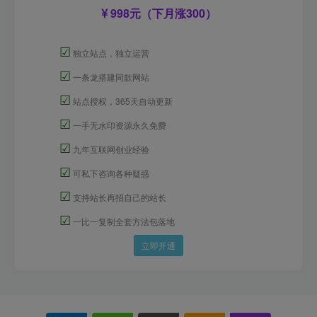
998元（下月涨300）
☑
独立站点，独立运营
☑
一条龙搭建同款网站
☑
站点授权，365天自动更新
☑
一手无水印资源永久免费
☑
九年互联网创业经验
☑
可私下咨询各种疑惑
☑
支持站长再招自己的站长
☑
一比一复制全套方法包落地
立即开通