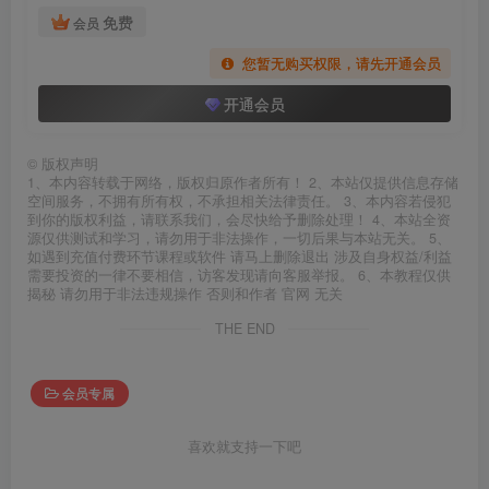
免费
会员
您暂无购买权限，请先开通会员
开通会员
©
版权声明
1、本内容转载于网络，版权归原作者所有！ 2、本站仅提供信息存储
空间服务，不拥有所有权，不承担相关法律责任。 3、本内容若侵犯
到你的版权利益，请联系我们，会尽快给予删除处理！ 4、本站全资
源仅供测试和学习，请勿用于非法操作，一切后果与本站无关。 5、
如遇到充值付费环节课程或软件 请马上删除退出 涉及自身权益/利益
需要投资的一律不要相信，访客发现请向客服举报。 6、本教程仅供
揭秘 请勿用于非法违规操作 否则和作者 官网 无关
THE END
会员专属
喜欢就支持一下吧