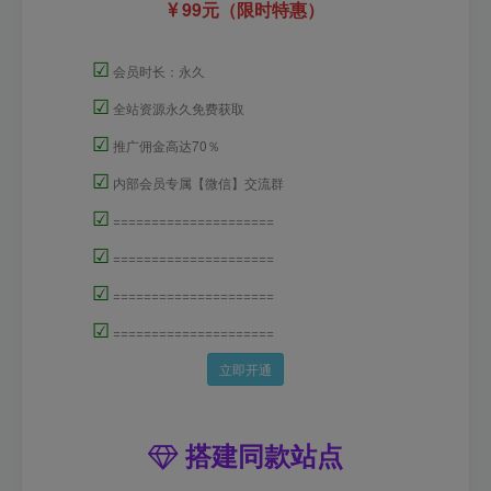
99元（限时特惠）
☑
会员时长：永久
☑
全站资源永久免费获取
☑
推广佣金高达70％
☑
内部会员专属【微信】交流群
☑
=====================
☑
=====================
☑
=====================
☑
=====================
立即开通
搭建同款站点