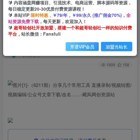
🔰 内容涵盖网赚项目、引流技术、电商运营、脚本源码等资源，
每日稳定更新20-30优质付费资源课程！
🔰 本站VIP
限时特惠，
￥79/年，￥99/永久 (推广佣金70%)，
全
首页
创业课程
会员专属
正文
站资源免费下载，
每天更新，欢迎加入！
🔰
超哥轻创社开放加盟，搭建一个和超哥轻创社一样的知识付费
（6211期）分享几个常用工具 直播录制/视频转图/
平台，
站长微信：Fansfuli
视频编辑/公众号文章下载/改名……
开通VIP会员
加盟当站长
超哥轻创社
关注
私信
2年前发布
1909
158