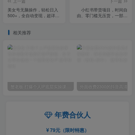
上一篇
下一篇
美女号无脑操作，轻松日入
小红书带货项目，时间自
500+，全自动变现，超详细
由、零门槛无压货，一部手
教程
机即可操作，普通人月收过
万的带货课
相关推荐
蟹老板·打爆个人IP底层实操课，教你成熟专业的打造IP技能，全方位带你做成一个能商业化IP
外面收费2300的抖音高清60帧视频教程，保证你能
年费合伙人
79元（限时特惠）