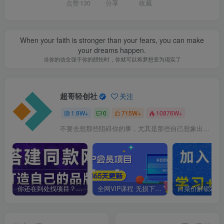
点赞
130
分享
收藏
When your faith is stronger than your fears, you can make
your dreams happen.
当你的信念强于你的胆怯时，你就可以将梦想变为现实了
超哥轻创社
关注
1.9W+
0
715W+
10876W+
不要去想那些阻碍你的事，尤其是那些自己想象出来的事
你还在到处找项目？还在当韭菜？我靠卖项目一个月收入5万+，曾经我也是个失败者。
全网VIP课程 无损下载~