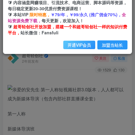
🔰 内容涵盖网赚项目、引流技术、电商运营、脚本源码等资源，
每日稳定更新20-30优质付费资源课程！
🔰 本站VIP
限时特惠，
￥79/年，￥99/永久 (推广佣金70%)，
全
首页
创业课程
会员免费
正文
站资源免费下载，
每天更新，欢迎加入！
🔰
超哥轻创社开放加盟，搭建一个和超哥轻创社一样的知识付费
亲爱的安先生·第一人称短视频社群3.0版本，人人
平台，
站长微信：Fansfuli
都可以成为新媒体导演（包含内部社群直播课全
套）
开通VIP会员
加盟当站长
超哥轻创社
关注
私信
2年前发布
1529
130
第一人称
新媒体导演班