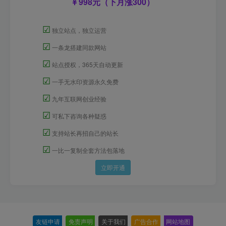
998元（下月涨300）
☑
独立站点，独立运营
☑
一条龙搭建同款网站
☑
站点授权，365天自动更新
☑
一手无水印资源永久免费
☑
九年互联网创业经验
☑
可私下咨询各种疑惑
☑
支持站长再招自己的站长
☑
一比一复制全套方法包落地
立即开通
友链申请
-
免责声明
-
关于我们
-
广告合作
-
网站地图