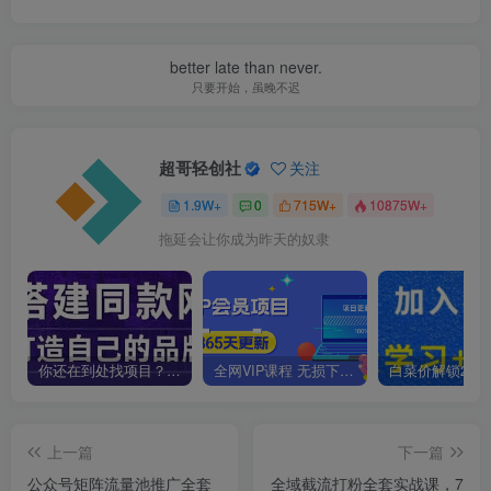
better late than never.
只要开始，虽晚不迟
超哥轻创社
关注
1.9W+
0
715W+
10875W+
拖延会让你成为昨天的奴隶
你还在到处找项目？还在当韭菜？我靠卖项目一个月收入5万+，曾经我也是个失败者。
全网VIP课程 无损下载~
上一篇
下一篇
公众号矩阵流量池推广全套
全域截流打粉全套实战课，7