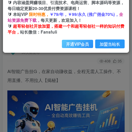
🔰 内容涵盖网赚项目、引流技术、电商运营、脚本源码等资源，
每日稳定更新20-30优质付费资源课程！
🔰 本站VIP
限时特惠，
￥79/年，￥99/永久 (推广佣金70%)，
全
首页
会员免费
正文
站资源免费下载，
每天更新，欢迎加入！
🔰
超哥轻创社开放加盟，搭建一个和超哥轻创社一样的知识付费
AI智能广告挂G，在家自动賺收益，全程无需人工
平台，
站长微信：Fansfuli
操作、不用直播、不用拉人【揭秘】
开通VIP会员
加盟当站长
超哥轻创社
关注
私信
30天前发布
408
35
AI智能广告挂G，在家自动賺收益，全程无需人工操作、不
用直播、不用拉人【揭秘】