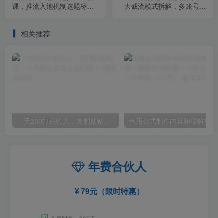
课，推流入池机制选题标题
大截流模式拆解，多账号养
详解，DeepSeek AI批量做
号导流私域，DeepSeek批
内容，多渠道变现全流程教
量制作截流话术素材
相关推荐
学
一天200打底收入，复制粘贴即可，一个适合任何人的项目！
利用
年费合伙人
79元（限时特惠）
☑