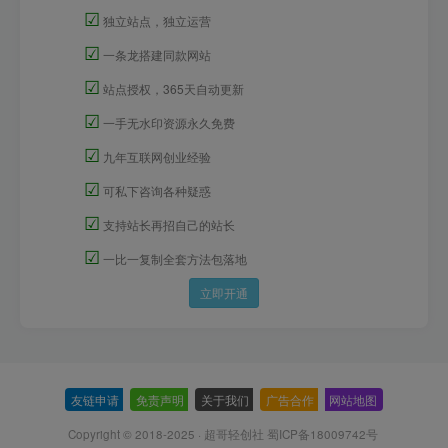
☑
独立站点，独立运营
☑
一条龙搭建同款网站
☑
站点授权，365天自动更新
☑
一手无水印资源永久免费
☑
九年互联网创业经验
☑
可私下咨询各种疑惑
☑
支持站长再招自己的站长
☑
一比一复制全套方法包落地
立即开通
友链申请
-
免责声明
-
关于我们
-
广告合作
-
网站地图
Copyright © 2018-2025 · 超哥轻创社
蜀ICP备18009742号