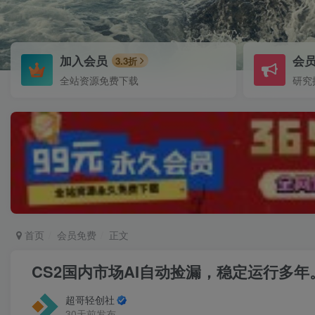
加入会员
会
3.3折
全站资源免费下载
研究
首页
会员免费
正文
CS2国内市场AI自动捡漏，稳定运行多年
超哥轻创社
30天前发布