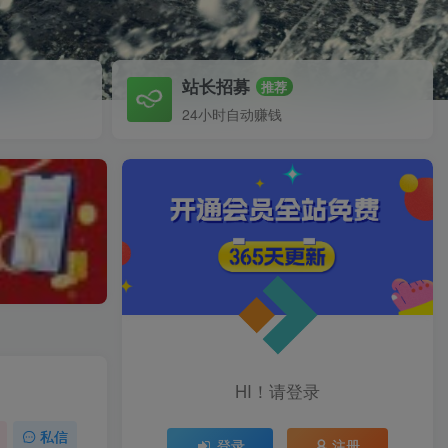
站长招募
推荐
24小时自动赚钱
HI！请登录
私信
登录
注册