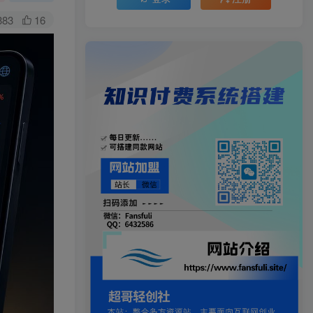
383
16