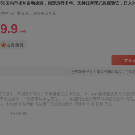
CS2国内市场AI自动捡漏，稳定运行多年。支持任何形式数据验证，日入30
此内容为付费资源，请付费后查看
9.9
99
¥
免费
会员
立即
您当前未登录！建议登陆后购买，可保
空间服务，不拥有所有权，不承担相关法律责任。 3、本内容若侵犯到你的版权
于非法操作，一切后果与本站无关。 5、如遇到充值付费环节课程或软件 请马
6、本教程仅供揭秘 请勿用于非法违规操作 否则和作者 官网 无关
THE END