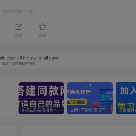
喜欢就支持一下吧
6
分享
收藏
e clear off the sky, of all days.
微笑可以晴朗所有的天
你还在到处找项目？还在当韭菜？我靠卖项目一个月收入5万+，曾经我也是个失败者。
全网VIP课程 无损下载~