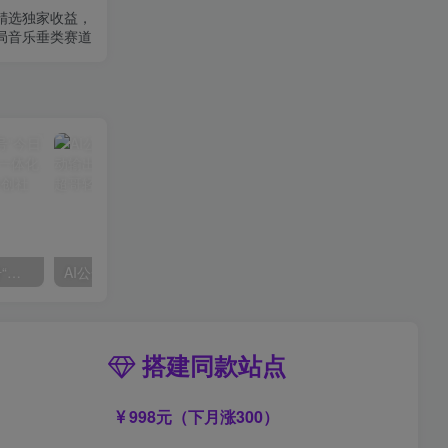
精选独家收益，
局音乐垂类赛道
掌握流量变现秘诀！视频号“今日话题”赛道，详解保姆式教学一体化实操玩法，日入300+
AI公众号流量主，利用AI插件 自动输出爆文，矩阵操作，月入5W+
搭建同款站点
998元（下月涨300）