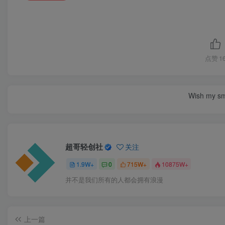
点赞
1
Wish my smil
超哥轻创社
关注
1.9W+
0
715W+
10875W+
并不是我们所有的人都会拥有浪漫
上一篇