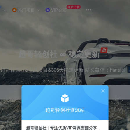
W
免费下载
热门项目
VIP会员
超哥轻创社 ∞ 稳定更新
超哥轻创社&实战项目&365天稳定更新 站长微信：Fansfuli
超哥轻创社资源站
引流
抖音
剪辑
电商
小红书
直播
超哥轻创社 | 专注优质VIP网课资源分享，