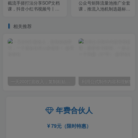
截流手搓打法分享SOP文档
公众号矩阵流量池推广全套
课，抖音小红书视频号丨精
课，推流入池机制选题标题
准截流，快速获客，低成本
详解，DeepSeek AI批量做
高转化
内容，多渠道变现全流程教
相关推荐
学
一天200打底收入，复制粘贴即可，一个适合任何人的项目！
利用
年费合伙人
79元（限时特惠）