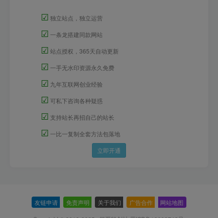
☑
独立站点，独立运营
☑
一条龙搭建同款网站
☑
站点授权，365天自动更新
☑
一手无水印资源永久免费
☑
九年互联网创业经验
☑
可私下咨询各种疑惑
☑
支持站长再招自己的站长
☑
一比一复制全套方法包落地
立即开通
友链申请
-
免责声明
-
关于我们
-
广告合作
-
网站地图