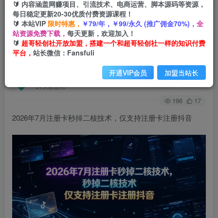
🔰 内容涵盖网赚项目、引流技术、电商运营、脚本源码等资源，
每日稳定更新20-30优质付费资源课程！
🔰 本站VIP
限时特惠，
￥79/年，￥99/永久 (推广佣金70%)，
全
首页
会员免费
正文
站资源免费下载，
每天更新，欢迎加入！
🔰
超哥轻创社开放加盟，搭建一个和超哥轻创社一样的知识付费
2026年7月注册卡秒掉二核技术，仅支持注册卡注
平台，
站长微信：Fansfuli
册抖音
开通VIP会员
加盟当站长
超哥轻创社
关注
私信
31天前发布
196
17
2026年7月注册卡秒掉二核技术，仅支持注册卡注册抖音