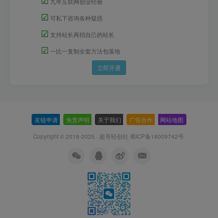
九年互联网创业经验
☑
可私下咨询各种疑惑
☑
支持站长再招自己的站长
☑
一比一复制全套方法包落地
立即开通
友链申请
-
免责声明
-
关于我们
-
广告合作
-
网站地图
Copyright © 2018-2025 · 超哥轻创社
蜀ICP备18009742号