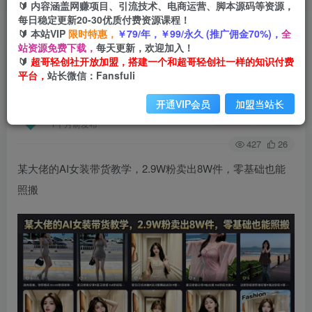
🔰 内容涵盖网赚项目、引流技术、电商运营、脚本源码等资源，
每日稳定更新20-30优质付费资源课程！
🔰 本站VIP
限时特惠，
￥79/年，￥99/永久 (推广佣金70%)，
全
首页
会员免费
正文
站资源免费下载，
每天更新，欢迎加入！
🔰
超哥轻创社开放加盟，搭建一个和超哥轻创社一样的知识付费
某大佬的AI女装带货教学，2.9W粉卖出8W件，零
平台，
站长微信：Fansfuli
基础也能照搬
开通VIP会员
加盟当站长
超哥轻创社
关注
私信
1个月前发布
427
26
某大佬的AI女装带货教学，2.9W粉卖出8W件，零基础也能
照搬