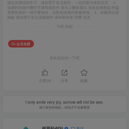
源仅供测试和学习，请勿用于非法操作，一切后果与本站无关。 5、
如遇到充值付费环节课程或软件 请马上删除退出 涉及自身权益/利益
需要投资的一律不要相信，访客发现请向客服举报。 6、本教程仅供
揭秘 请勿用于非法违规操作 否则和作者 官网 无关
THE END
会员免费
喜欢就支持一下吧
点赞
26
分享
收藏
I only smile very joy, sorrow will not be see.
我只有笑的很欢，忧伤才不会被看穿
超哥轻创社
关注