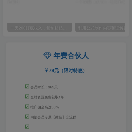
一天200打底收入，复制粘贴即可，一个适合任何人的项目！
利用
年费合伙人
79元（限时特惠）
☑
会员时长：365天
☑
全站资源免费获取1年
☑
推广佣金高达50％
☑
内部会员专属【微信】交流群
☑
=====================